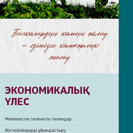
Баскалардын камын ойлау
– озімізге камкорлык
жасау
ЭКОНОМИКАЛЫҚ
ҮЛЕС
Мемлекетке төленетін төлемдер
Жеткізілімдерді ұйымдастыру