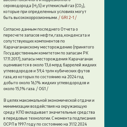
сероводорода (H
S) и углекислый газ (CO
),
2
2
которые при определенных условиях могут
быть высококоррозионными.
/
GRI 2-1
/
Согласно данным последнего Отчета о
пересчете запасов нефти, газа, конденсата и
сопутствующих компонентов по
Карачаганакскому месторождению (принятого
Государственным комитетом по запасам РК
17.11.2017), запасы месторождения Карачаганак
оцениваются в около 13,6 млрд баррелей жидких
углеводородов и 59,4 трлн кубических футов
газа, из которых по состоянию на 2024 год
добыто около 16,1 % жидких углеводородов и
около 15,1 % газа. / OG1 /
В целях максимальной экономической отдачи и
минимизации воздействия на окружающую
среду КПО вкладывает значительные средства
в передовые технологии. С момента подписания
ОСРП в 1997 году по состоянию на 31.12.2024