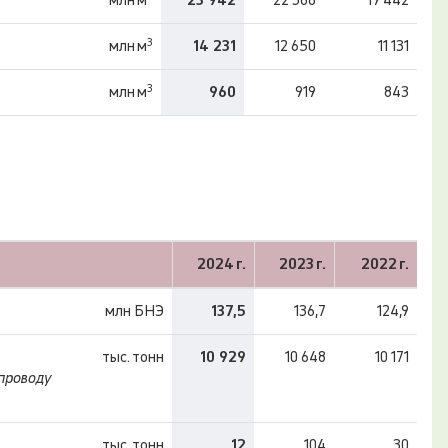
млн м
23 942
22 386
19 442
3
млн м
14 231
12 650
11 131
3
млн м
960
919
843
2024 г.
2023 г.
2022 г.
млн БНЭ
137,5
136,7
124,9
тыс. тонн
10 929
10 648
10 171
опроводу
тыс. тонн
12
104
30