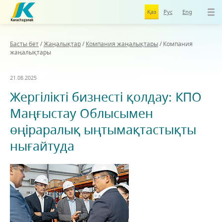
Қаз
Рус
Eng
Басты бет
/
Жаңалықтар
/
Компания жаңалықтары
/
Компания
жаңалықтары
21.08.2025
Жергілікті бизнесті қолдау: КПО
Маңғыстау Облысымен
өңіраралық ыңтымақтастықты
нығайтуда