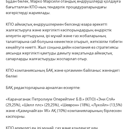
Бұдан бөлек, Марко Марсили отандық өндірушілерді қолдауға
бағытталған КПО-ның тендерлік процедураларындағы
өзгерістерді жариялады.
КПО аймақтық өндірушілермен белсенді өзара әрекетті
жалғастыруға және жергілікті кәсіпорындардың өндірістік
әлеуетін арттыруына, ірі мұнай және газ жобаларының
талаптарына сай болуына көмектесе отырып, жеткізілім тізбегін
кеңейтуге ниетті. Жыл соңына дейін компания өз стратегиясы
аясында жергілікті қамтуды дамыту мақсатында аймақтық
сапарларды жалғастыруды жоспарлап отыр.
КПО компаниясының БАҚ және қоғаммен байланыс жөніндегі
бөлімі
БАҚ редакторларына арналған ескертпе:
«Карачаганак Петролиум Оперейтинг Б.В.» (КПО) «Эни СпА»
(29,25%), «Шелл плс» (29,25%), «Шеврон» (18%), «Лукойл» (13,5%)
және «Қазмұнайгаз» ҰК» АҚ (10%) компанияларының бірлескен
кәсіпорны.
КПО әлемдегі ең ірі мұнай, газ және конденсат кен