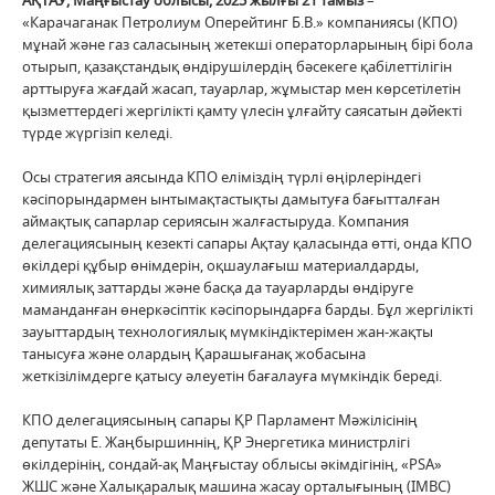
АҚТАУ
,
Маңғыстау
облысы
, 2025
жылғы
21
тамыз
–
«Карачаганак Петролиум Оперейтинг Б.В.» компаниясы (КПО)
мұнай және газ саласының жетекші операторларының бірі бола
отырып, қазақстандық өндірушілердің бәсекеге қабілеттілігін
арттыруға жағдай жасап, тауарлар, жұмыстар мен көрсетілетін
қызметтердегі жергілікті қамту үлесін ұлғайту саясатын дәйекті
түрде жүргізіп келеді.
Осы стратегия аясында КПО еліміздің түрлі өңірлеріндегі
кәсіпорындармен ынтымақтастықты дамытуға бағытталған
аймақтық сапарлар сериясын жалғастыруда. Компания
делегациясының кезекті сапары Ақтау қаласында өтті, онда КПО
өкілдері құбыр өнімдерін, оқшаулағыш материалдарды,
химиялық заттарды және басқа да тауарларды өндіруге
маманданған өнеркәсіптік кәсіпорындарға барды. Бұл жергілікті
зауыттардың технологиялық мүмкіндіктерімен жан-жақты
танысуға және олардың Қарашығанақ жобасына
жеткізілімдерге қатысу әлеуетін бағалауға мүмкіндік береді.
КПО делегациясының сапары ҚР Парламент Мәжілісінің
депутаты Е. Жаңбыршиннің, ҚР Энергетика министрлігі
өкілдерінің, сондай-ақ Маңғыстау облысы әкімдігінің, «PSA»
ЖШС және Халықаралық машина жасау орталығының (IMBC)