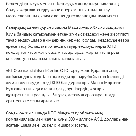
белсенді қатысуымен өтті. Кең ауқымды қатысушылардың
болуы жергіліктендіру және өнеркәсіпті ынталандыру
мәселелерін талқылауға кешенді көзқарас қамтамасыз етті.
Сапардың негізгі қорытындысы Маңғыстау облысының әкімі Н.
Қилыбайдың қатысуымен өткен жұмыс кездесуі және жергілікті
тауар өндірушілер өнімдерінің көрмесі болды. Кездесуде өзара
әрекеттесу болашағы, отандық тауар өндірушілерді (ОТӨ)
қолдау тетіктері және басым тауарларды жергіліктендіруді
ілгерілетудің маңыздылығы талқыланды.
«КПО өз жеткізілім тізбегіне ОТӨ тарту және Қарашығанақ
жобасындағы жергілікті қамтуды арттыру бойынша белсенді
жұмыс жүргізуде, - деді КПО бас директоры Марко Марсили. -
Бұл сапар тағы да отандық өндірушілердің жоғары
құзыреттілігін растады. Біз ұзақ мерзімді әрі өзара тиімді
әріптестікке сенім артамыз».
Соңғы он жыл ішінде КПО Маңғыстау облысының
компанияларымен жалпы құны 500 миллион АҚШ долларынан
асатын шамамен 128 келісімшарт жасасты.