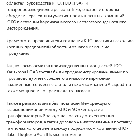
областей, руководства КПО, ТОО «PSA», и
товаропроизводителей региона. В ходе встречи стороны
обсудили перспективы участия промышленных компаний
ЮКО в освоении Карачаганакского нефтегазоконденсатного
месторождения.
Кроме этого, представители компании КПО посетили несколько
крупных предприятий области и ознакомились с их
продукцией.
Так, во время осмотра производственных мощностей ТОО
Karlskrona LC AB гостям были продемонстрированы линии по
производству ячеек среднего и низкого напряжения,
налаженные совместно с итальянской компанией Alfaquadri, а
также мощности по производству насосов.
Также в рамках визита был подписан Меморандум о
взаимопонимании между КПО и АО «Кентауский
трансформаторный завод» на поставку отечественных
трансформаторов, а также договор на изготовление и поставку
тампонажного цемента между подрядчиком компании КПО -
Baker Hughes и АО «Шымкентцемент».