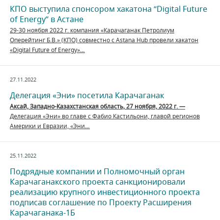
КПО выступила спонсором хакатона “Digital Future
of Energy” в Астане
29-30 ноября 2022 г. компания «Карачаганак Петролиум
Оперейтинг Б.В.» (КПО) совместно с Astana Hub провели хакатон
«Digital Future of Energy»…
27.11.2022
Делегация «Эни» посетила Карачаганак
Аксай, Западно-Казахстанская область, 27 ноября, 2022 г. —
Делегация «Эни» во главе с Фабио Кастильони, главой регионов
Америки и Евразии, «Эни…
25.11.2022
Подрядные компании и Полномочный орган
Карачаганакского проекта санкционировали
реализацию крупного инвестиционного проекта
подписав соглашение по Проекту Расширения
Карачаганака-1Б