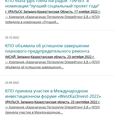
КПО была удостоена наградой “ПАРЫЗ” в
номинации “лучший социальный проект года”
г. УРАЛЬСК, Западно-Казахстанская Область, 17 ноября 2022 г.
— Компания «Карачаганак Петролиум Оперейтинг Б.В.» (КПО)
победила в номинации «Лучший…
23.10.2022
КПО объявила об успешном завершении
планового-предупредительного ремонта
АКСАЙ, Западно-Казахстанская область, 23 октября 2022 г.
— Компания «Карачаганак Петролиум Оперейтинг Б.В.» (КПО)
объявила об успешном завершении…
23.09.2022
КПО приняла участие в Международном
инвестиционном форуме «WestKazInvest-2022»
УРАЛЬСК, Западно-Казахстанская область, 23 сентября 2022 г.
—
Компания «Карачаганак Петролиум Оперейтинг Б.В.» (КПО)
приняла участие в Международном…