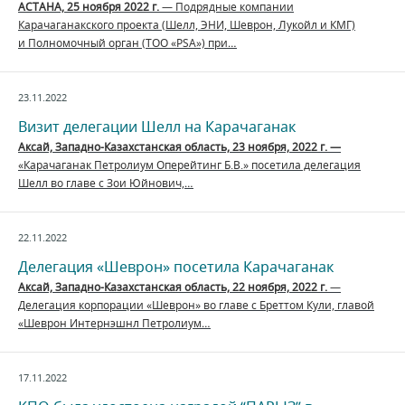
АСТАНА, 25 ноября 2022 г.
— Подрядные компании
Карачаганакского проекта (Шелл, ЭНИ, Шеврон, Лукойл и КМГ)
и Полномочный орган (ТОО «PSA») при…
23.11.2022
Визит делегации Шелл на Карачаганак
Аксай, Западно-Казахстанская область, 23 ноября, 2022 г. —
«Карачаганак Петролиум Оперейтинг Б.В.» посетила делегация
Шелл во главе с Зои Юйнович,…
22.11.2022
Делегация «Шеврон» посетила Карачаганак
Аксай, Западно-Казахстанская область, 22 ноября, 2022 г.
—
Делегация корпорации «Шеврон» во главе с Бреттом Кули, главой
«Шеврон Интернэшнл Петролиум…
17.11.2022