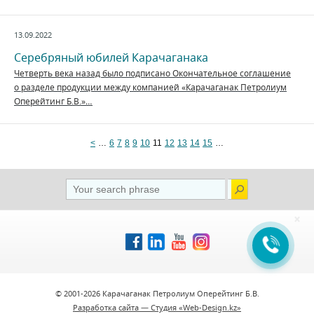
13.09.2022
Серебряный юбилей Карачаганака
Четверть века назад было подписано Окончательное соглашение
о разделе продукции между компанией «Карачаганак Петролиум
Оперейтинг Б.В.»…
<
…
6
7
8
9
10
11
12
13
14
15
…
×
© 2001-2026 Карачаганак Петролиум Оперейтинг Б.В.
Разработка сайта — Студия «Web-Design.kz»