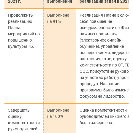
2021 г.
выполнения
реализации задач в 2021 г
Продолжить
Выполнена
Реализация Плана включа
реализацию
на 91 %
себя повышение
Плана
осведомленности о «Жизн
мероприятий по
важных правилах»
повышению
(электронное онлайн-
культуры ТБ.
обучение), управление
последствиями, лидерство
наставничество, оценку
компетентности по ОТ, ТБ и
ООС, присутствие руковод
на участках работ, упроще
процедур. Название
программы было изменено
фокусом на лидерство.
Завершить
Выполнена
Оценка компетентности
оценку
на 100 %
руководителей нижнего зв
компетентности
была завершена.
руководителей