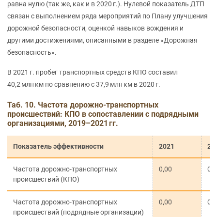
равна нулю (так же, как и в 2020 г.). Нулевой показатель ДТП
связан с выполнением ряда мероприятий по Плану улучшения
дорожной безопасности, оценкой навыков вождения и
другими достижениями, описанными в разделе «Дорожная
безопасность».
В 2021 г. пробег транспортных средств КПО составил
40,2 млн км по сравнению с 37,9 млн км в 2020 г.
Таб. 10. Частота дорожно-транспортных
происшествий: КПО в сопоставлении с подрядными
организациями, 2019–2021 гг.
Показатель эффективности
2021
20
Частота дорожно-транспортных
0,00
0,
происшествий (КПО)
Частота дорожно-транспортных
0,00
0,
происшествий (подрядные организации)