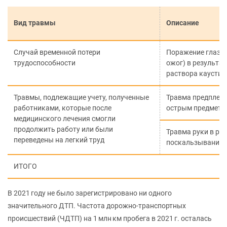
Вид травмы
Описание
Случай временной потери
Поражение глаз (
трудоспособности
ожог) в результа
раствора каустич
Травмы, подлежащие учету, полученные
Травма предплечь
работниками, которые после
острым предмето
медицинского лечения смогли
продолжить работу или были
Травма руки в ре
переведены на легкий труд
поскальзывания 
ИТОГО
В 2021 году не было зарегистрировано ни одного
значительного ДТП. Частота дорожно-транспортных
происшествий (ЧДТП) на 1 млн км пробега в 2021 г. осталась