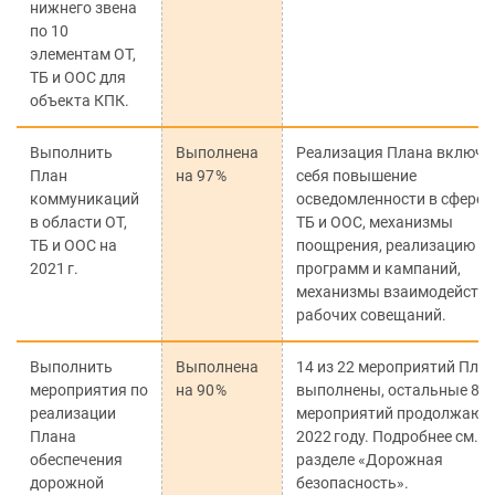
нижнего звена
по 10
элементам ОТ,
ТБ и ООС для
объекта КПК.
Выполнить
Выполнена
Реализация Плана включа
План
на 97 %
себя повышение
коммуникаций
осведомленности в сфере О
в области ОТ,
ТБ и ООС, механизмы
ТБ и ООС на
поощрения, реализацию
2021 г.
программ и кампаний,
механизмы взаимодействи
рабочих совещаний.
Выполнить
Выполнена
14 из 22 мероприятий Пла
мероприятия по
на 90 %
выполнены, остальные 8
реализации
мероприятий продолжаютс
Плана
2022 году. Подробнее см. в
обеспечения
разделе «Дорожная
дорожной
безопасность».