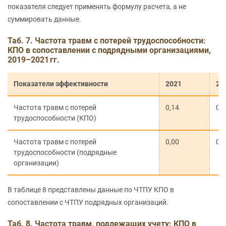
показателя следует применять формулу расчета, а не
суммировать данные.
Таб. 7. Частота травм с потерей трудоспособности:
КПО в сопоставлении с подрядными организациями,
2019–2021 гг.
Показатели эффективности
2021
20
Частота травм с потерей
0,14
0,
трудоспособности (КПО)
Частота травм с потерей
0,00
0,
трудоспособности (подрядные
организации)
В таблице 8 представлены данные по ЧТПУ КПО в
сопоставлении с ЧТПУ подрядных организаций.
Таб. 8. Частота травм, подлежащих учету: КПО в