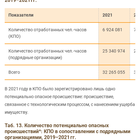
2019–2021 гг.
Показатели
2021
20
Количество отработанных чел.-часов
6 924 081
7 
(КПО)
Количество отработанных чел.-часов
25 340 974
26
(подрядные организации)
Всего
32 265 055
34
В 2021 году в КПО было зарегистрировано лишь одно
потенциально опасное происшествие: происшествие,
связанное с технологическим процессом, с нанесением ущерба
имуществу.
Таб. 13. Количество потенциально опасных
происшествий*: КПО в сопоставлении с подрядными
организациями, 2019–2021 гг.