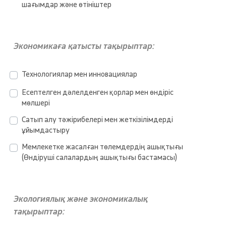
шағымдар және өтініштер
Экономикаға қатысты тақырыптар:
Технологиялар мен инновациялар
Есептелген дәлелденген қорлар мен өндіріс
мөлшері
Сатып алу тәжірибелері мен жеткізілімдерді
ұйымдастыру
Мемлекетке жасалған төлемдердің ашықтығы
(Өндіруші салалардың ашықтығы бастамасы)
Экологиялық және экономикалық
тақырыптар: