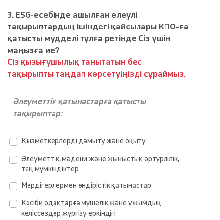
3. ESG-есебінде ашылған елеулі
тақырыптардың ішіндегі қайсылары КПО-ға
қатысты мүдделі тұлға ретінде Сіз үшін
маңызға ие?
Сіз қызығушылық танытатын бес
тақырыпты таңдап көрсетуіңізді сұраймыз.
Әлеуметтік қатынастарға қатысты
тақырыптар:
Қызметкерлерді дамыту және оқыту
Әлеуметтік, мәдени және жыныстық әртүрлілік,
тең мүмкіндіктер
Мердігерлермен өндірістік қатынастар
Кәсіби одақтарға мүшелік және ұжымдық
келіссөздер жүргізу еркіндігі