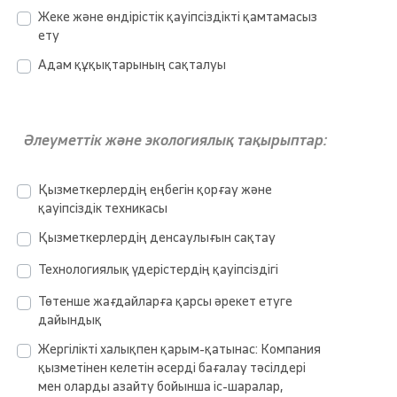
Жеке және өндірістік қауіпсіздікті қамтамасыз
ету
Адам құқықтарының сақталуы
Әлеуметтік және экологиялық тақырыптар:
Қызметкерлердің еңбегін қорғау және
қауіпсіздік техникасы
Қызметкерлердің денсаулығын сақтау
Технологиялық үдерістердің қауіпсіздігі
Төтенше жағдайларға қарсы әрекет етуге
дайындық
Жергілікті халықпен қарым-қатынас: Компания
қызметінен келетін әсерді бағалау тәсілдері
мен оларды азайту бойынша іс-шаралар,