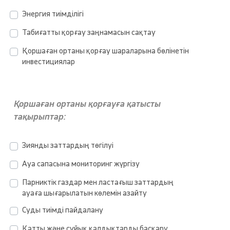
Энергия тиімділігі
Табиғатты қорғау заңнамасын сақтау
Қоршаған ортаны қорғау шараларына бөлінетін
инвестициялар
Қоршаған ортаны қорғауға қатысты
тақырыптар:
Зиянды заттардың төгілуі
Ауа сапасына мониторинг жүргізу
Парниктік газдар мен ластағыш заттардың
ауаға шығарылатын көлемін азайту
Суды тиімді пайдалану
Қатты және сұйық қалдықтарды басқару,