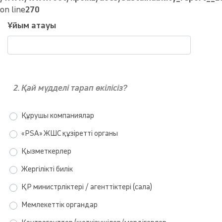
on line
270
Ұйым атауы
2. Қай мүдделі тарап өкілісіз?
Құрушы компаниялар
«PSA» ЖШС құзіретті органы
Қызметкерлер
Жергілікті билік
ҚР министрліктері / агенттіктері (сала)
Мемлекеттік органдар