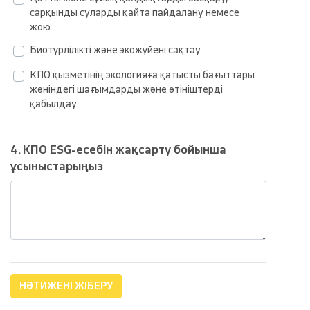
сарқынды суларды қайта пайдалану немесе
жою
Биотүрлілікті және экожүйені сақтау
КПО қызметінің экологияға қатысты бағыттары
жөніндегі шағымдарды және өтініштерді
қабылдау
4. КПО ESG-есебін жақсарту бойынша
ұсыныстарыңыз
НӘТИЖЕНІ ЖІБЕРУ