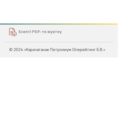
Есепті PDF-те жүктеу
© 2024 «Карачаганак Петролиум Оперейтинг Б.В.»