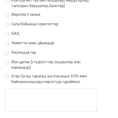
Контрагенттер (жеткізушілер/мердігерлер,
тапсырыс беруші­лер, банктер)
Жергілікті халық
Сала бойынша серіктестер
БАҚ
Үкіметтік емес ұйымдар
Кәсіподақтар
Жас ұрпақ (студенттер, оқушылар, жас
мамандар)
Егер Сіз еш тарапқа жатпасаңыз, КПО-мен
байланысыңызды көрсетуді сұраймыз: