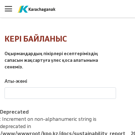
КЕРІ БАЙЛАНЫС
Оқырмандардың пікірлері есептеріміздің
сапасын жақсартуға үлес қоса алатынына
сенеміз.
Аты-жөні
Deprecated
: Increment on non-alphanumeric string is
deprecated in
/www/wwwroot/kpo.kz/docs/sustainability_report__20