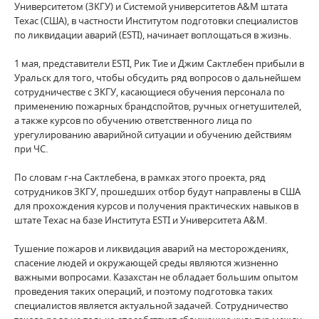
Университетом (ЗКГУ) и Системой университетов A&M штата
Техас (США), в частности Институтом подготовки специалистов
по ликвидации аварий (ESTI), начинает воплощаться в жизнь.
1 мая, представители ESTI, Рик Тие и Джим Сактлебен прибыли в
Уральск для того, чтобы обсудить ряд вопросов о дальнейшем
сотрудничестве с ЗКГУ, касающиеся обучения персонала по
применению пожарных брандспойтов, ручных огнетушителей,
а также курсов по обучению ответственного лица по
урегулированию аварийной ситуации и обучению действиям
при ЧС.
По словам г-на Сактлебена, в рамках этого проекта, ряд
сотрудников ЗКГУ, прошедших отбор будут направлены в США
для прохождения курсов и получения практических навыков в
штате Техас на базе Института ЕSTI и Университета A&M.
Тушение пожаров и ликвидация аварий на месторождениях,
спасение людей и окружающей среды являются жизненно
важными вопросами. Казахстан не обладает большим опытом
проведения таких операций, и поэтому подготовка таких
специалистов является актуальной задачей. Сотрудничество