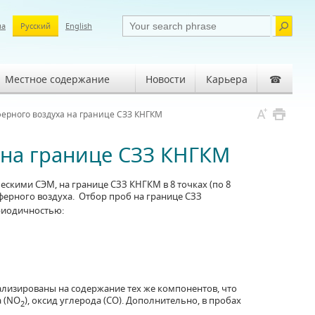
ша
Русский
English
Местное содержание
Новости
Карьера
☎
ерного воздуха на границе СЗЗ КНГКМ
 на границе СЗЗ КНГКМ
скими СЭМ, на границе СЗЗ КНГКМ в 8 точках (по 8
ерного воздуха. Отбор проб на границе СЗЗ
риодичностью:
ализированы на содержание тех же компонентов, что
а (NO
), оксид углерода (CO). Дополнительно, в пробах
2