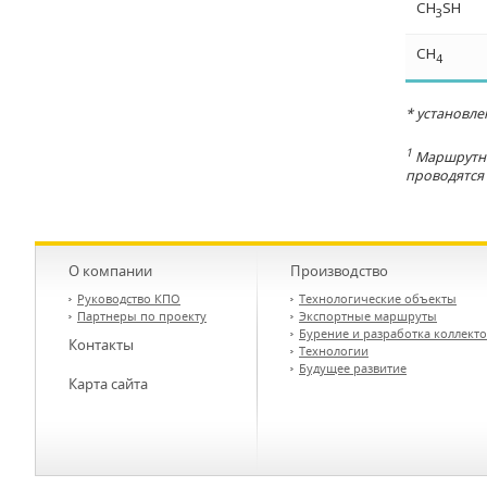
СH
SH
3
СН
4
* установл
1
Маршрутны
проводятся
О компании
Производство
Руководство КПО
Технологические объекты
Партнеры по проекту
Экспортные маршруты
Бурение и разработка коллект
Контакты
Технологии
Будущее развитие
Карта сайта