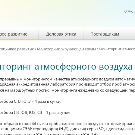
Қазақ
вое развитие
Деловая этика
Поставщикам
тойчивое развитие
/
Мониторинг окружающей среды
/
Мониторинг атмосф
торинг атмосферного воздуха
епрерывным мониторингом качества атмосферного воздуха автоматиче
дрядная аккредитованная лаборатория производит отбор проб атмосф
1
ся на маршрутных постах
мониторинга ежедневно со следующей пе
тбора С, В, Ю, З – 4 раза в сутки;
отбора СВ, ЮВ, ЮЗ, СЗ – 1 раз в сутки.
у отобрано около 44 тысяч проб атмосферного воздуха, которые проан
 станциями СЭМ: сероводород (H
S), диоксид серы (SO
), диоксид азот
2
2
ализируются метан (СН
) и метилмеркаптан (СH
SH).