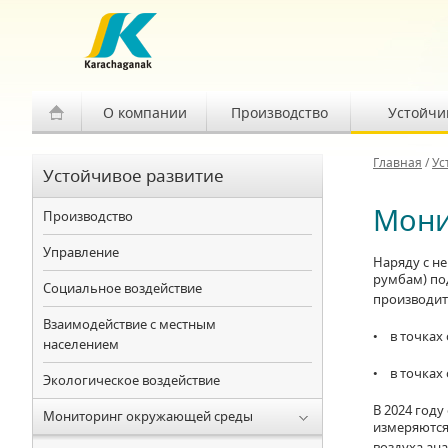
О компании
Производство
Устойчи
Главная
/
Ус
Устойчивое развитие
Мони
Производство
Управление
Наряду с н
румбам) по
Социальное воздействие
производит
Взаимодействие с местным
• в точках о
населением
• в точках 
Экологическое воздействие
В 2024 год
Мониторинг окружающей среды
измеряются
воздуха ан