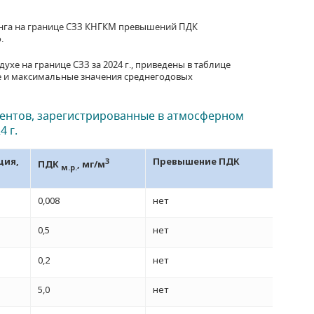
ринга на границе СЗЗ КНГКМ превышений ПДК
.
е на границе СЗЗ за 2024 г., приведены в таблице
е и максимальные значения среднегодовых
ентов, зарегистрированные в атмосферном
 г.
ция,
3
Превышение ПДК
ПДК
, мг/м
м.р.
0,008
нет
0,5
нет
0,2
нет
5,0
нет