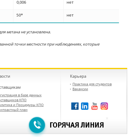
0,006
нет
50*
нет
ля метана не установлена.
ванной точки местности при наблюдениях, которые
вости
Карьера
Практика для студентов
ставщикам
Вакансии
гистрация в базе данных
оставщиков КПО
олитика и Процедуры КПО
онтрактный план
×
ГОРЯЧАЯ ЛИНИЯ