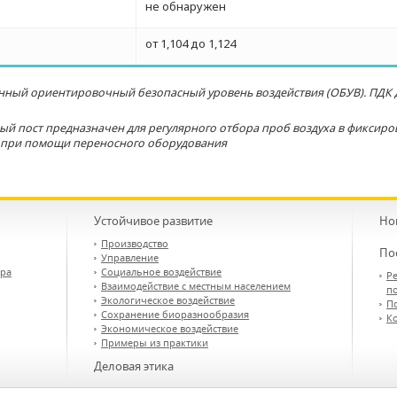
не обнаружен
от 1,104 до 1,124
енный ориентировочный безопасный уровень воздействия (ОБУВ). ПДК д
й пост предназначен для регулярного отбора проб воздуха в фиксиро
 при помощи переносного оборудования
Устойчивое развитие
Но
Производство
По
Управление
ора
Социальное воздействие
Ре
Взаимодействие с местным населением
п
Экологическое воздействие
П
Сохранение биоразнообразия
К
Экономическое воздействие
Примеры из практики
Деловая этика