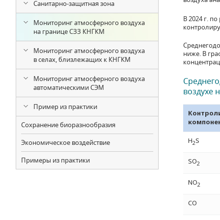
Санитарно-защитная зона
В 2024 г. 
Мониторинг атмосферного воздуха
контролиру
на границе СЗЗ КНГКМ
Среднегодо
Мониторинг атмосферного воздуха
ниже. В гр
в селах, близлежащих к КНГКМ
концентрац
Мониторинг атмосферного воздуха
Среднего
автоматическими СЭМ
воздухе 
Пример из практики
Контрол
компоне
Сохранение биоразнообразия
H
S
Экономическое воздействие
2
Примеры из практики
SO
2
NO
2
CO