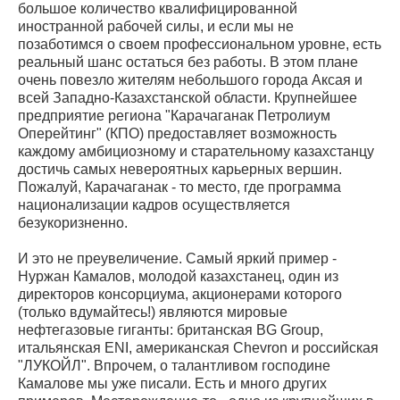
большое количество квалифицированной
иностранной рабочей силы, и если мы не
позаботимся о своем профессиональном уровне, есть
реальный шанс остаться без работы. В этом плане
очень повезло жителям небольшого города Аксая и
всей Западно-Казахстанской области. Крупнейшее
предприятие региона "Карачаганак Петролиум
Оперейтинг" (КПО) предоставляет возможность
каждому амбициозному и старательному казахстанцу
достичь самых невероятных карьерных вершин.
Пожалуй, Карачаганак - то место, где программа
национализации кадров осуществляется
безукоризненно.
И это не преувеличение. Самый яркий пример -
Нуржан Камалов, молодой казахстанец, один из
директоров консорциума, акционерами которого
(только вдумайтесь!) являются мировые
нефтегазовые гиганты: британская BG Group,
итальянская ENI, американская Chevron и российская
"ЛУКОЙЛ". Впрочем, о талантливом господине
Камалове мы уже писали. Есть и много других