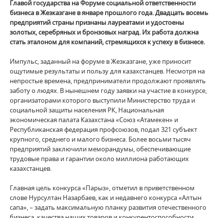
Главой государства на Форуме социальной ответственности
бизнеса в Жезказгане в январе прошлого года. Двадцать восемь
предприятий страны признаны лауреатами и удостоены
золотых, серебряных и бронзовых наград. Их работа должна
стать эталоном для компаний, стремящихся к успеху в бизнесе.
Импульс, заданный на форуме в Жезказгане, уже приносит
ощутимые результаты и пользу для казахстанцев. Несмотря на
непростые времена, предприниматели продолжают проявлять
заботу о людях. В нынешнем году заявки на участие в конкурсе,
организаторами которого выступили Министерство труда и
социальной защиты населения РК, Национальная
экономическая палата Казахстана «Союз «Атамекен» и
Республиканская федерация профсоюзов, подал 321 субъект
крупного, среднего и малого бизнеса. Более восьми тысяч
предприятий заключили меморандумы, обеспечивающие
трудовые права и гарантии около миллиона работающих
казахстанцев.
Главная цель конкурса «Парыз», отметил в приветственном
слове Нурсултан Назарбаев, как и недавнего конкурса «Алтын
сапа», – задать максимальную планку развития отечественного
бизнеса, качества наших товаров и конкурентоспособности