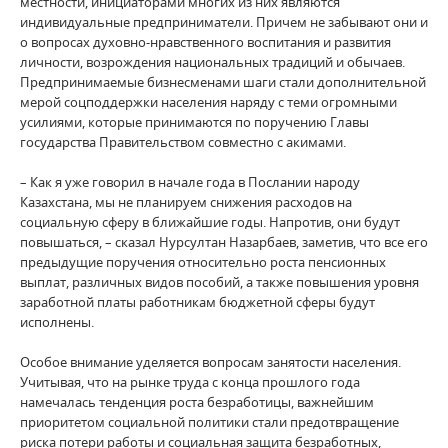
местности, инициаторами многих из них являются
индивидуальные предприниматели. Причем не забывают они и
о вопросах духовно-нравственного воспитания и развития
личности, возрождения национальных традиций и обычаев.
Предпринимаемые бизнесменами шаги стали дополнительной
мерой соцподдержки населения наряду с теми огромными
усилиями, которые принимаются по поручению Главы
государства Правительством совместно с акимами.
– Как я уже говорил в начале года в Послании народу
Казахстана, мы не планируем снижения расходов на
социальную сферу в ближайшие годы. Напротив, они будут
повышаться, – сказал Нурсултан Назарбаев, заметив, что все его
предыдущие поручения относительно роста пенсионных
выплат, различных видов пособий, а также повышения уровня
заработной платы работникам бюджетной сферы будут
исполнены.
Особое внимание уделяется вопросам занятости населения.
Учитывая, что на рынке труда с конца прошлого года
намечалась тенденция роста безработицы, важнейшим
приоритетом социальной политики стали предотвращение
риска потери работы и социальная защита безработных,