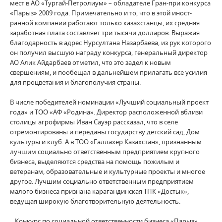
мест в АО «Тургай-Петролиум» – обладателе Гран-при конкурса
«Парыз» 2009 года. Примечательно и то, что в этой иност­
ранной компании работают только казахстанцы, их средняя
заработная плата составляет три тысячи долларов. Выражая
благодарность в адрес Нурсултана Назарбаева, из рук которого
он получил высшую награду конкурса, генеральный директор
АО Алик Айдарбаев отметил, что это задел к новым
свершениям, и пообещал в дальнейшем прилагать все усилия
для процветания и благополучия страны.
В числе победителей номинации «Лучший социальный проект
года» и ТОО «АФ «Родина». Директор расположенной вблизи
столицы агрофирмы Иван Сауэр рассказал, что в селе
отремонтированы и переданы государству детский сад, Дом
культуры и клуб. А в ТОО «Галлахер Казахстан», признанным
лучшим социально ответственным предприятием крупного
бизнеса, выделяются средства на помощь пожилым и
ветеранам, образовательные и культурные проекты и многое
другое. Лучшим социально ответственным предприятием
малого бизнеса признана карагандинская ТПК «Достык»,
ведущая широкую благотворительную деятельность.
…Конкурс по социальной ответственности бизнеса «Парыз»