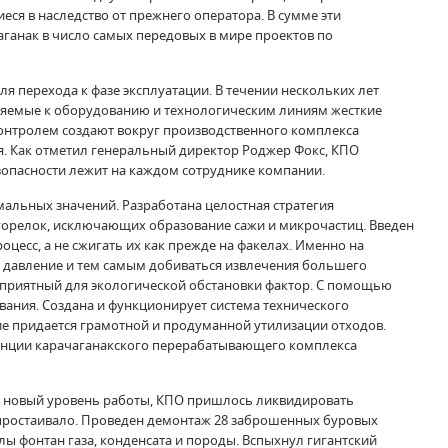
я в наследство от прежнего оператора. В сумме эти
ганак в число самых передовых в мире проектов по
 перехода к фазе эксплуатации. В течении нескольких лет
вляемые к оборудованию и технологическим линиям жесткие
контролем создают вокруг производственного комплекса
. Как отметил генеральный директор Роджер Фокс, КПО
зопасности лежит на каждом сотруднике компании.
альных значений. Разработана целостная стратегия
горелок, исключающих образование сажи и микрочастиц. Введен
цесс, а не сжигать их как прежде на факелах. Именно на
е давление и тем самым добиваться извлечения большего
гоприятный для экологической обстановки фактор. С помощью
вания. Создана и функционирует система технического
ие придается грамотной и продуманной утилизации отходов.
анции карачаганакского перерабатывающего комплекса
о новый уровень работы, КПО пришлось ликвидировать
и простаивало. Проведен демонтаж 28 заброшенных буровых
лы фонтан газа, конденсата и породы. Вспыхнул гигантский