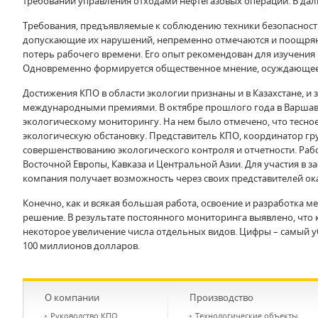
требований управления отходами нефтегазовых операций. В да
Требования, предъявляемые к соблюдению техники безопасности
допускающие их нарушений, непременно отмечаются и поощряютс
потерь рабочего времени. Его опыт рекомендован для изучения 
Одновременно формируется общественное мнение, осуждающее н
Достижения КПО в области экологии признаны и в Казахстане, и
международными премиями. В октябре прошлого года в Варшав
экологическому мониторингу. На нем было отмечено, что тесн
экологическую обстановку. Представитель КПО, координатор гр
совершенствованию экологического контроля и отчетности. Раб
Восточной Европы, Кавказа и Центральной Азии. Для участия в
компания получает возможность через своих представителей о
Конечно, как и всякая большая работа, освоение и разработка м
решение. В результате постоянного мониторинга выявлено, что 
некоторое увеличение числа отдельных видов. Цифры – самый у
100 миллионов долларов.
О компании
Производство
Руководство КПО
Технологические объекты