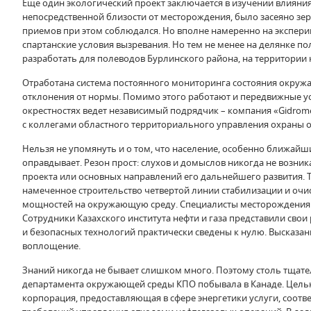
Еще один экологический проект заключается в изучении влияния
непосредственной близости от месторождения, было засеяно 
приемов при этом соблюдался. Но вполне намеренно на эксперим
спартанские условия вызревания. Но тем не менее на делянке по
разработать для полеводов Бурлинского района, на территори
Отработана система постоянного мониторинга состояния окруж
отклонения от нормы. Помимо этого работают и передвижные уст
окрестностях ведет независимый подрядчик – компания «Gidrom
с коллегами областного территориального управления охраны
Нельзя не упомянуть и о том, что население, особенно ближайш
оправдывает. Резон прост: слухов и домыслов никогда не возни
проекта или основных направлений его дальнейшего развития. 
намеченное строительство четвертой линии стабилизации и очи
мощностей на окружающую среду. Специалисты месторождения ра
Сотрудники Казахского института нефти и газа представили свои
и безопасных технологий практически сведены к нулю. Высказан
воплощение.
Знаний никогда не бывает слишком много. Поэтому столь тщател
департамента окружающей среды КПО побывала в Канаде. Целью
корпорация, предоставляющая в сфере энергетики услуги, соот