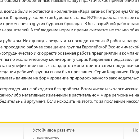
льнейшем приобретенные навыки найдут практическое применение в 
, всегда были и остаются в коллективе «Карачаганак Петролиум Опер
я. К примеру, коллектив бурового станка №216 отработал четыре год
и применения в других буровых бригадах. В безаварийной работе заи
арушителей. А соблюдение норм и правил считается не только обяз
 за рубежом. Не однажды результаты последовательной работы, напра
е проходило рабочее совещание группы Европейской Экономическо
ое сотрудничество и скорректированная работа предприятий и компа
уппы по экологическому мониторингу Серик Кадралиев представил р
ота по унификации новых стандартов мониторинга затем продолжилас
 заседании рабочей группы снова был приглашен Серик Кадралиев. П
казывать влияние на формирование природоохранного законодательс
есторождения не обходится без проблем. В том числе и экологических.
каких-либо негативных изменений в растительном мире региона не на
бедительный аргумент. Если исходить из этого, то за последние нес
Устойчивое развитие
Но
Производство