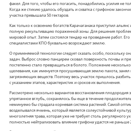
факел. Для того, чтобы его погасить, понадобились усилия не 
Когда же стихию удалось обуздать и схватка с грифоном закон
участка превышала 50 гектаров.
Как только к освоению богатств Карачаганака приступил альянс 
полную рекультивацию пораженной зоны. Для решения проблемы
мировой опыт. Затем состоялся тендер на проведение работ. Его
специалистами КПО буквально возрождают землю.
О применяемой технологии следует сказать особо, поскольку о
задач. Выброс словно панцирем сковал поверхность почвы и пре
постепенно стало превращаться в болото. Положение несколько 
щелевания, как именуется просушивающая землю пахота, занял н
загрязняющих веществ. Поэтому весь участок пришлось разбить
с указанием этапов, характеристик и сроков их выполнения.
Рассмотрено несколько вариантов восстановления плодородия зе
упрятанное вглубь, сохранялось бы еще в течение продолжител
неминуемо бы страдала корневая система растений. Самой опти
возделывался ячмень, который является солеустойчивой культур
многолетняя трава, которая уже не требует столь регулярного ух
полностью нейтрализовать влияние грифона удастся не раньше 2