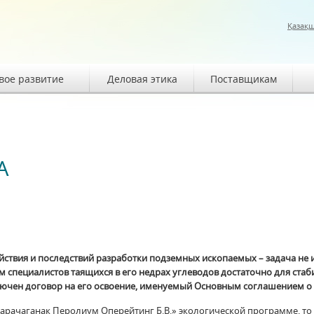
Қазақ
вое развитие
Деловая этика
Поставщикам
А
твия и последствий разработки подземных ископаемых – задача не из
м специалистов таящихся в его недрах углеводов достаточно для ст
лючен договор на его освоение, именуемый Основным соглашением о
рачаганак Перолиум Оперейтинг Б.В.» экологической программе, то о