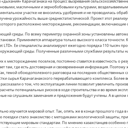
 «дыхания» Карачаганака на процесс вызревания сельскохозяйственны
зерновыми, масличными и зернобобовыми культурами, возделываемым
ентальном участке не вносились удобрения и не проводилась обрабо
лучена урожайность выше среднестатистической. Проект этот реализует
и которого расположено месторождение, рекомендации, включающие
ающей среды. По всему периметру охранной зоны установлены автом
ановки. Применяется аппаратура только высокого класса точности. К
et LTD». Ее специалисты анализируют ежегодно порядка 110 тысяч пр
 окружающей среды. Полученные различными службами результаты на
их к месторождению поселков, постоянно ставится в известность о р
кает там, где есть достоверная и своевременная информация. Поэтому
Так, темой обоюдополезного разговора на последних общественных с
стки сырья Карачаганакского перерабатывающего комплекса. Более вс
ссказали о том, что эксплуатация линии позволит увеличить произво
 расчеты потенциальных рисков в ходе строительства и во время экспл
ные на слушаньях замечания и предложения будут учтены. А в целом п
ьно изучается мировой опыт. Так, опять же в конце прошлого года в 
 поездки стало знакомство с методиками экологической защиты, пр
ветствующие мировым стандартам. По мнению казахстанцев особенно