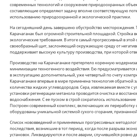
современных технологий и сооружение природоохранных объекто
составляющие определяют задачу вполне соответствующую потен
использованию природоохранной и экологической практики.
На сегодняшний день завершено обустройство месторождения. То
Карачаганак был огромной строительной площадкой. Стройка ве
экологические требования. В итоге самый прогрессивный в это
своеобразный щит, заслоняющий окружающую среду от негативн
поддерживает высокую культуру производства, при которой отв
Производство на Карачаганаке претерпело коренную модернизац
минимизации техногенного воздействия. Ею предусматривается 
в эксплуатацию дополнительный, уже четвертый по счету компре
Карачаганаке впервые в мире применена технология обратной з
количества жидких углеводородов. Сера, извлекаемая вместе с 
установки регенерации метанола проводится очистка и восстано
водоснабжения. С ее пуском в строй сократилось использовани
Построен современный комплекс, включающих их переработку с
оборудованы уникальной системой сухого сгорания, признанной
Список нововведений и применяемых прогрессивных методолог
последствия, возникшие в тот период, когда после разрыва эк
установок. Ликвидируются и после аварии, случившейся ровно дв