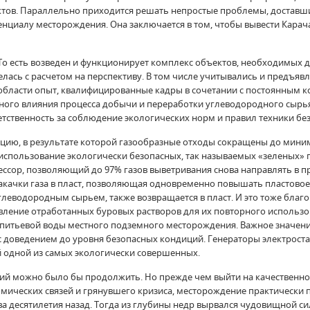
в. Параллельно приходится решать непростые проблемы, доставшиес
циалу месторождения. Она заключается в том, чтобы вывести Карача
 есть возведен и функционирует комплекс объектов, необходимых для
лась с расчетом на перспективу. В том числе учитывались и предъя
й области опыт, квалифицированные кадры в сочетании с постоянным 
ого влияния процесса добычи и переработки углеводородного сырья
етственность за соблюдение экологических норм и правил техники бе
ию, в результате которой газообразные отходы сокращены до миним
использование экологически безопасных, так называемых «зеленых» 
ссор, позволяющий до 97% газов выветривания снова направлять в про
акачки газа в пласт, позволяющая одновременно повышать пластово
углеводородным сырьем, также возвращается в пласт. И это тоже бла
вление отработанных буровых растворов для их повторного использо
е питьевой воды местного подземного месторождения. Важное значен
 доведением до уровня безопасных кондиций. Генераторы электрост
 одной из самых экологически совершенных.
ий можно было бы продолжить. Но прежде чем выйти на качественн
ономических связей и грянувшего кризиса, месторождение практическ
а десятилетия назад. Тогда из глубины недр вырвался чудовищной си