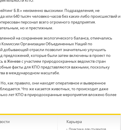
деятельности КПО.
ейтинг Б.В.» неизменно высокими. Подразделения, не
а или 640 тысяч человеко-часов без каких-либо происшествий и
нтересован персонал всего огромного предприятия.
ательным, но и престижным.
вленной на сохранение экологического баланса, отмечались
й Комиссии Организации Объединенных Наций по
ний добывающей отрасли позволит значительно улучшить
яд предложений, которые были затем включены в проект по
ь в Женеве с участием природоохранных ведомств стран
одобные факты для КПО представляются важными, поскольку
тва в международном масштабе.
 Но, как правило, они находят оперативное и выверенное
блюдается. Что же касается животных, то происходит даже
колько лет КПО в природоохранные мероприятия вложено более
вости
Карьера
Практика для студентов