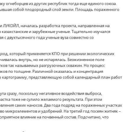
ку огнеборцев из других республик тогда еще единого союза.
покрывшая собой плодородный слой земли. Площадь пораженного
 и ЛУКОЙЛ, началась разработка проекта, направленная на
казахстанские и зарубежные ученые. Тщательно изучался
я с двухтысячного года ученые вуза совместно со
одход, который применяется КПО при решении экологических
чивалась внутрь, но не испарялась. Безжизненное поле
тков так называемых разгрузочных скважин. Но процесс
наков по толщине. Различной оказалась и концентрация
ую картограмму, представляющую собой календарный план работ
та сразу, поскольку негативное воздействия выброса,
стка тоже не сулило желаемого результата. При этом
вления самих наносов. Два года подряд на пораженных участках
во микроэлементов и удобрений. На третий год посеян житняк –
агоприятное влияние на почвенный состав. Подсчитано, что