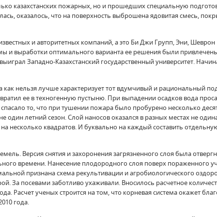
только казахстанских пожарных, но и прошедших специальную подготов
чилась, оказалось, что на поверхность выброшена ядовитая смесь, 
известных и авторитетных компаний, а это Би Джи Групп, Эни, Шеврон
 и выработки оптимального варианта ее решения были привлечены 
 выиграл Западно-Казахстанский государственный университет. Начина
на как нельзя лучше характеризует тот вдумчивый и рациональный п
вратил ее в техногенную пустыню. При выпадении осадков вода проса
спасало то, что при тушении пожара было пробурено несколько деся
е один летний сезон. Слой наносов оказался в разных местах не оди
 на несколько квадратов. И буквально на каждый составить отдельн
мель. Версия снятия и захоронения загрязненного слоя была отвергну
ьного времени. Нанесение плодородного слоя поверх пораженного уча
мальной признана схема рекультивации и агробиологического оздоро
ой. За посевами заботливо ухаживали. Вносилось расчетное количест
ода. Расчет ученых строится на том, что корневая система окажет бл
010 года.