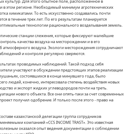
х культур. Для этого опытное поле, расположенное в
и в этом регионе. Необходимый минимум агротехнических
тка химикатами. То есть искусственно создавались почти
ся в течение трех лет. По его результатам планируется
 оптимальные технологии рационального возделывания земель.
атические станции слежения, которые фиксируют малейшие
онтроль качества воздуха на месторождении и в его
об атмосферного воздуха. Экологи месторождения сотрудничают
блюдений и контроля регулярно сверяются.
езультатах проводимых наблюдений. Такой подход себя
 жители участвуют в обсуждении предстоящих этапов реализации
лушаньях, состоявшихся в конце минувшего года, было
его людей, конечно, интересовала степень воздействия новых
дство и экспорт жидких углеводородов почти на треть.
уатации нового объекта. Все они опять-таки за счет современных
роект получил одобрение. И только после этого - право на
составе казахстанской делегации группа сотрудников
именяемыми компанией «CCS INCOME TRAST». Это известная
 полезным оказался опыт ведения документации о соблюдении