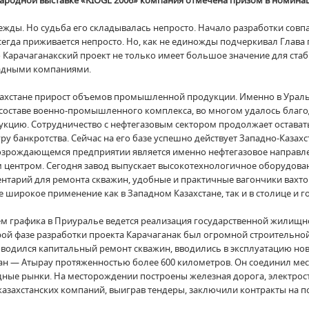
ународной выставке «KIOGE 2006» компания отмечена призом в номин
ежды. Но судьба его складывалась непросто. Начало разработки совп
егда приживается непросто. Но, как не единожды подчеркивал Глава 
Карачаганакский проект не только имеет большое значение для стаб
падными компаниями.
азахстане прирост объемов промышленной продукции. Именно в Урал
 составе военно-промышленного комплекса, во многом удалось благо
кцию. Сотрудничество с нефтегазовым сектором продолжает оставать
у банкротства. Сейчас на его базе успешно действует Западно-Каза
озрождающемся предприятии является именно нефтегазовое направл
 центром. Сегодня завод выпускает высокотехнологичное оборудован
ентарий для ремонта скважин, удобные и практичные вагончики вахт
 широкое применение как в Западном Казахстане, так и в столице и г
ием графика в Приуралье ведется реализация государственной жили
торой фазе разработки проекта Карачаганак был огромной строител
водился капитальный ремонт скважин, вводились в эксплуатацию нов
н — Атырау протяженностью более 600 километров. Он соединил мес
ые рынки. На месторождении построены железная дорога, электроста
азахстанских компаний, выиграв тендеры, заключили контракты на пос