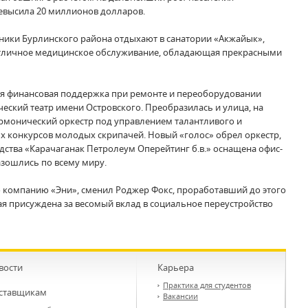
евысила 20 миллионов долларов.
ьники Бурлинского района отдыхают в санатории «Акжайык»,
отличное медицинское обслуживание, обладающая прекрасными
тся финансовая поддержка при ремонте и переоборудовании
ский театр имени Островского. Преобразилась и улица, на
армонический оркестр под управлением талантливого и
х конкурсов молодых скрипачей. Новый «голос» обрел оркестр,
ства «Карачаганак Петролеум Оперейтинг б.в.» оснащена офис-
азошлись по всему миру.
го компанию «Эни», сменил Роджер Фокс, проработавший до этого
ая присуждена за весомый вклад в социальное переустройство
вости
Карьера
Практика для студентов
ставщикам
Вакансии