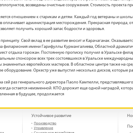
плопунктов, возведены очистные сооружения. Стоимость проекта пр
еляется отношением к старикам и детям. Каждый год ветераны и школ
ев оплачивает администрация месторождения. Прекрасная природа, 
зволяет получить хороший запас бодрости и здоровья.
принципу. Свой вклад в ее развитие вносит и Карачаганак. Оказывае
а филармония имени Гарифуллы Курмангалиева, Областной драматиче
мест отдыха горожан. Постоянную прописку получил в Уральске фил
ральным спонсором всех трех состоявшихся в Уральске международны
знаменитых европейских мастеров. В областном центре также на сред
е оборудование. Оркестр уже выпустил несколько дисков, которые р
 на сей раз генерального директора Паоло Кампелли, представлявше
 всегда остается неизменной. КПО дорожит еще одной наградой, котор
целенная в будущее, продолжается
Устойчивое развитие
Но
Производство
По
Управление
ора
Социальное воздействие