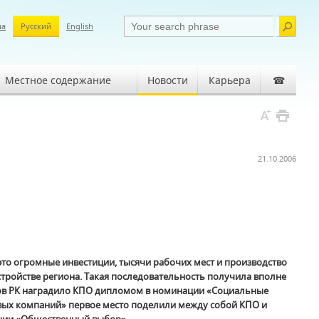
ша
Русский
English
Местное содержание
Новости
Карьера
☎
21.10.2006
то огромные инвестиции, тысячи рабочих мест и производство
стройстве региона. Такая последовательность получила вполне
сов РК наградило КПО дипломом в номинации «Социальные
вых компаний» первое место поделили между собой КПО и