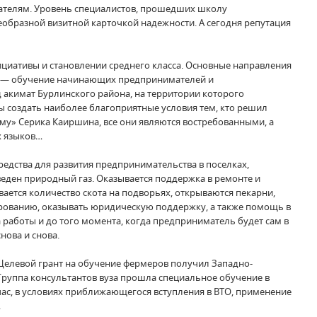
зателям. Уровень специалистов, прошедших школу
образной визитной карточкой надежности. А сегодня репутация
циативы и становлении среднего класса. Основные направления
о, — обучение начинающих предпринимателей и
 акимат Бурлинского района, на территории которого
 создать наиболее благоприятные условия тем, кто решил
аму» Серика Каиршина, все они являются востребованными, а
х языков…
едства для развития предпринимательства в поселках,
еден природный газ. Оказывается поддержка в ремонте и
ается количество скота на подворьях, открываются пекарни,
ированию, оказывать юридическую поддержку, а также помощь в
 работы и до того момента, когда предприниматель будет сам в
нова и снова.
 Целевой грант на обучение фермеров получил Западно-
 Группа консультантов вуза прошла специальное обучение в
час, в условиях приближающегося вступления в ВТО, применение
.