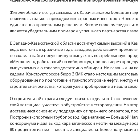
«Шеврон». А на состоявшейся в начале октября в Алматы межд
Жители области всегда связывали с Карачаганаком большие над
появилось только с приходом иностранных инвесторов. Новое вс
единственно правильным решением. Вскоре стало очевидно, что 
является убедительным примером успешного партнерства с за
В Западно-Казахстанской области достигнут самый высокий в К
ведь выстоять в кризисные годы заводам, работавшим прежде в
позволила найти новую нишу и выпускать востребованную проду
«Металлист», работавший на «оборонку», прошел через процедур
выпускаемых ею товаров достаточно обширен. Но главным на в
кадрам. Конструкторское бюро ЗКМК стало настоящим мозговым
оборудование по подготовке и транспортировке нефти, инструм
строительная оснастка, которая уже апробирована и нашла самое
О строительной отрасли следует сказать отдельно. С опережен
свой потенциал, участвуя в обустройстве месторождения. На в
доставшиеся основному подрядчику от прежнего оператора, про
Построен экспортный трубопровод Карачаганак — Большой Чага
консорциума и дал выход карачаганакской нефти на международн
80 процентов из них — местные специалисты. Более полутысячи к