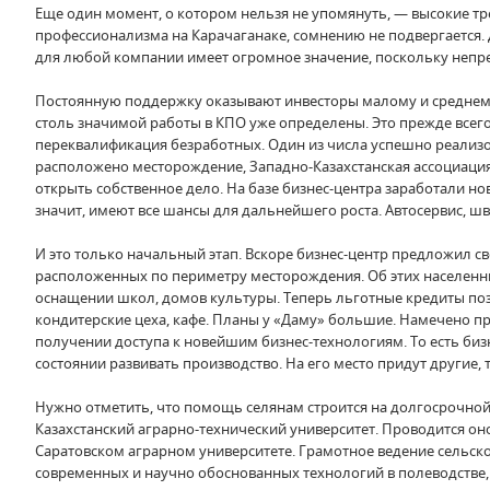
Еще один момент, о котором нельзя не упомянуть, — высокие 
профессионализма на Карачаганаке, сомнению не подвергается.
для любой компании имеет огромное значение, поскольку неп
Постоянную поддержку оказывают инвесторы малому и среднему 
столь значимой работы в КПО уже определены. Это прежде всег
переквалификация безработных. Один из числа успешно реализов
расположено месторождение, Западно-Казахстанская ассоциация
открыть собственное дело. На базе бизнес-центра заработали н
значит, имеют все шансы для дальнейшего роста. Автосервис, ш
И это только начальный этап. Вскоре бизнес-центр предложил 
расположенных по периметру месторождения. Об этих населенны
оснащении школ, домов культуры. Теперь льготные кредиты позв
кондитерские цеха, кафе. Планы у «Даму» большие. Намечено 
получении доступа к новейшим бизнес-технологиям. То есть биз
состоянии развивать производство. На его место придут другие,
Нужно отметить, что помощь селянам строится на долгосрочной
Казахстанский аграрно-технический университет. Проводится он
Саратовском аграрном университете. Грамотное ведение сельско
современных и научно обоснованных технологий в полеводстве,