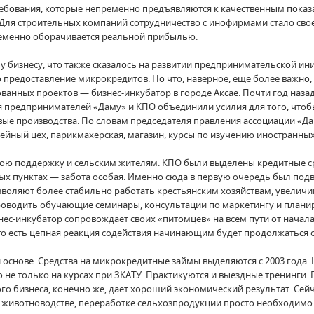
требования, которые непременно предъявляются к качественным пока
 Для строительных компаний сотрудничество с инофирмами стало свое
ременно оборачивается реальной прибылью.
бизнесу, что также сказалось на развитии предпринимательской ини
о предоставление микрокредитов. Но что, наверное, еще более важн
анных проектов — бизнес-инкубатор в городе Аксае. Почти год назад
 предпринимателей «Даму» и КПО объединили усилия для того, чтобы
овые производства. По словам председателя правления ассоциации «Д
вейный цех, парикмахерская, магазин, курсы по изучению иностранны
свою поддержку и сельским жителям. КПО были выделены кредитные ср
х пунктах — забота особая. Именно сюда в первую очередь был подв
оляют более стабильно работать крестьянским хозяйствам, увеличив
проводить обучающие семинары, консультации по маркетингу и план
нес-инкубатор сопровождает своих «питомцев» на всем пути от начала
 то есть цепная реакция содействия начинающим будет продолжаться с
 основе. Средства на микрокредитные займы выделяются с 2003 года.
о не только на курсах при ЗКАТУ. Практикуются и выездные тренинги.
го бизнеса, конечно же, дает хороший экономический результат. Сей
 животноводстве, переработке сельхозпродукции просто необходимо