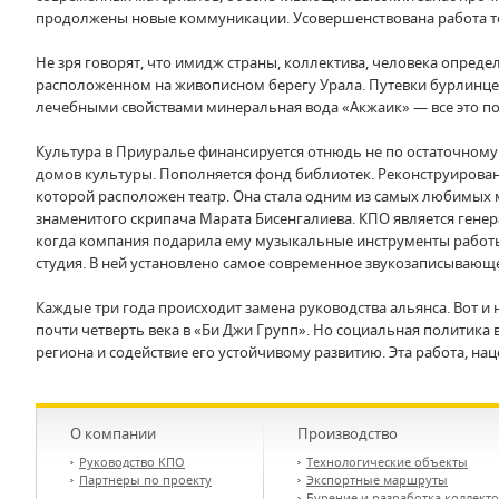
продолжены новые коммуникации. Усовершенствована работа те
Не зря говорят, что имидж страны, коллектива, человека опред
расположенном на живописном берегу Урала. Путевки бурлинц
лечебными свойствами минеральная вода «Акжаик» — все это по
Культура в Приуралье финансируется отнюдь не по остаточному 
домов культуры. Пополняется фонд библиотек. Реконструирован
которой расположен театр. Она стала одним из самых любимых 
знаменитого скрипача Марата Бисенгалиева. КПО является гене
когда компания подарила ему музыкальные инструменты работы 
студия. В ней установлено самое современное звукозаписывающе
Каждые три года происходит замена руководства альянса. Вот и
почти четверть века в «Би Джи Групп». Но социальная политика
региона и содействие его устойчивому развитию. Эта работа, на
О компании
Производство
Руководство КПО
Технологические объекты
Партнеры по проекту
Экспортные маршруты
Бурение и разработка коллект