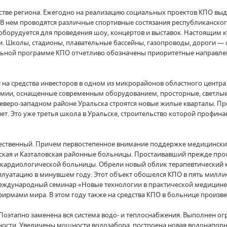
стве региона. Ежегодно на реализацию социальных проектов КПО вы
 В нем проводятся различные спортивные состязания республиканско
оборудуется для проведения шоу, концертов и выставок. Настоящим к
ти. Школы, стадионы, плавательные бассейны, газопроводы, дороги —
льной программе КПО отчетливо обозначены приоритетные направлен
на средства инвесторов в одном из микрорайонов областного центра. 
химии, оснащенные современным оборудованием, просторные, светлые 
 северо-западном районе Уральска строятся новые жилые кварталы. П
ет. Это уже третья школа в Уральске, строительство которой профи
ественный. Причем первостепенное внимание поддержке медицинских 
айская и Казталовская районные больницы. Простаивавший прежде п
 кардиологической больницы. Обрели новый облик терапевтический 
сплуатацию в минувшем году. Этот объект обошелся КПО в пять милли
 международный семинар «Новые технологии в практической медицине
рмами мира. В этом году также на средства КПО в больнице произве
Поэтапно заменена вся система водо- и теплоснабжения. Выполнен 
ости. Увеличены мощности водозабора, построена новая водонапорн