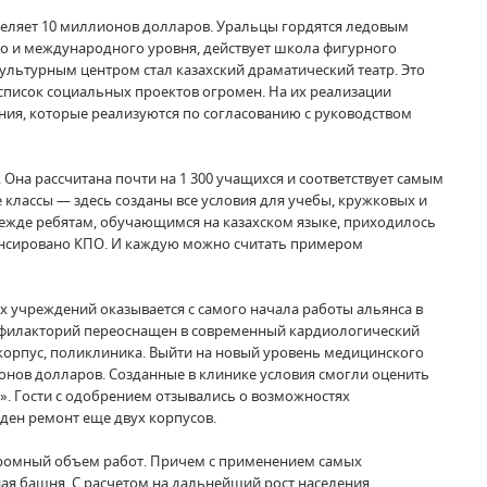
деляет 10 миллионов долларов. Уральцы гордятся ледовым
го и международного уровня, действует школа фигурного
ультурным центром стал казахский драматический театр. Это
 список социальных проектов огромен. На их реализации
ия, которые реализуются по согласованию с руководством
Она рассчитана почти на 1 300 учащихся и соответствует самым
классы — здесь созданы все условия для учебы, кружковых и
режде ребятам, обучающимся на казахском языке, приходилось
нансировано КПО. И каждую можно считать примером
учреждений оказывается с самого начала работы альянса в
рофилакторий переоснащен в современный кардиологический
корпус, поликлиника. Выйти на новый уровень медицинского
онов долларов. Созданные в клинике условия смогли оценить
». Гости с одобрением отзывались о возможностях
ден ремонт еще двух корпусов.
огромный объем работ. Причем с применением самых
ая башня. С расчетом на дальнейший рост населения