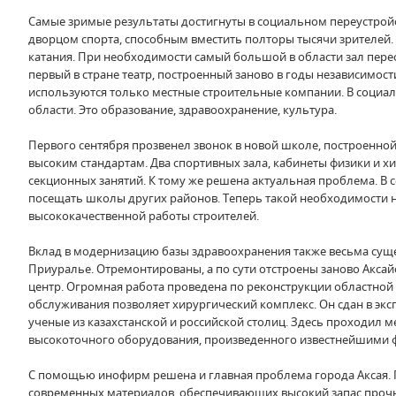
Самые зримые результаты достигнуты в социальном переустрой
дворцом спорта, способным вместить полторы тысячи зрителей.
катания. При необходимости самый большой в области зал пере
первый в стране театр, построенный заново в годы независимос
используются только местные строительные компании. В социа
области. Это образование, здравоохранение, культура.
Первого сентября прозвенел звонок в новой школе, построенной 
высоким стандартам. Два спортивных зала, кабинеты физики и 
секционных занятий. К тому же решена актуальная проблема. В
посещать школы других районов. Теперь такой необходимости н
высококачественной работы строителей.
Вклад в модернизацию базы здравоохранения также весьма сущ
Приуралье. Отремонтированы, а по сути отстроены заново Акс
центр. Огромная работа проведена по реконструкции областной
обслуживания позволяет хирургический комплекс. Он сдан в эк
ученые из казахстанской и российской столиц. Здесь проходил
высокоточного оборудования, произведенного известнейшими фи
С помощью инофирм решена и главная проблема города Аксая. 
современных материалов, обеспечивающих высокий запас прочн