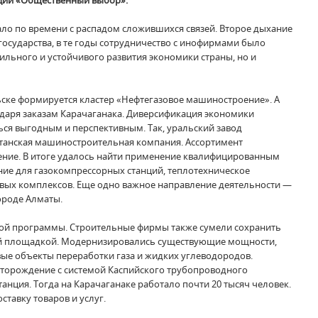
ации «Общественный выбор».
ало по времени с распадом сложившихся связей. Второе дыхание
государства, в те годы сотрудничество с инофирмами было
ильного и устойчивого развития экономики страны, но и
ьске формируется кластер «Нефтегазовое машиностроение». А
даря заказам Карачаганака. Диверсификация экономики
ся выгодным и перспективным. Так, уральский завод
хстанская машиностроительная компания. Ассортимент
ение. В итоге удалось найти применение квалифицированным
ие для газокомпрессорных станций, теплотехническое
овых комплексов. Еще одно важное направление деятельности —
ороде Алматы.
щной программы. Строительные фирмы также сумели сохранить
ьной площадкой. Модернизировались существующие мощности,
ые объекты переработки газа и жидких углеводородов.
торождение с системой Каспийского трубопроводного
нция. Тогда на Карачаганаке работало почти 20 тысяч человек.
тавку товаров и услуг.