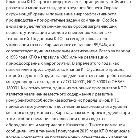
Компания КПО строго придерживается принципов устойчивого
развития и мировых стандартов ведения бизнеса. Охрана
окружающей среды и повышение энергоэффективности
производства – приоритетные задачи компании. Особое
внимание уделяется снижению выбросов загрязняющих
веществ, утилизации отходов и внедрению «зеленых»
технологий. По данным КПО, на сегодня показатель
утилизации газа на Карачаганаке составляет 99,94%, что
соответствует лучшим мировым достижениям. Всего за период
с 1998 года КПО направила $389 млн на реализацию
природоохранных мероприятий. В апреле этого года, как
напомнили в пресс-службе, компания КПО успешно прошла
второй надзорный аудит на предмет соответствия требованиям
международных стандартов ИСО 140001, ИСО 50001 и OHSAS
180001. Как отмечается, одним из основных приоритетов КПО
является увеличение местного содержания и развитие
конкурентоспособности казахстанских подрядчиков. КПО
прилагает все усилия для достижения максимального уровня
местного содержания на Карачаганакском проекте, уделяя при
этом особое внимание локализации производства
оборудования и материалов в Казахстане. Также в компании
сообщили, что в течение I полугодия 2019 года КПО подписала
восемь контрактов на поставку новых отечественных товаров