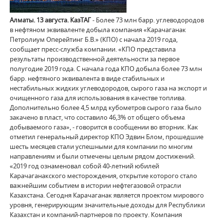
Алматы. 13 августа. КазТАГ
- Более 73 млн барр. углеводородов
в нефтяном эквиваленте добыла компания «Карачаганак
Петролиум Оперейтинг Б.В.» (КПО) с начала 2019 года,
сообщает пресс-служба компании. «КПО представила
результаты производственной деятельности за первое
полугодие 2019 года. C начала года КПО добыла более 73 млн
барр. нефтяного эквивалента в виде стабильных и
нестабильных жидких углеводородов, сырого газа на экспорт и
очищенного газа для использования в качестве топлива.
Дополнительно более 4,5 млрд кубометров сырого газа было
закачено в пласт, что составило 46,3% от общего объема
добываемого газа», - говорится в сообщении во вторник. Как
отметил генеральный директор КПО Эдвин Блом, прошедшие
шесть месяцев стали успешными для компании по многим
направлениям и были отмечены целым рядом достижений.
«2019 год ознаменовал собой 40-летний юбилей
Карачаганакского месторождения, открытие которого стало
важнейшим событием в истории нефтегазовой отрасли
Казахстана. Сегодня Карачаганак является проектом мирового
уровня, генерирующим значительные доходы для Республики
Казахстан и компаний-партнеров по проекту. Компания