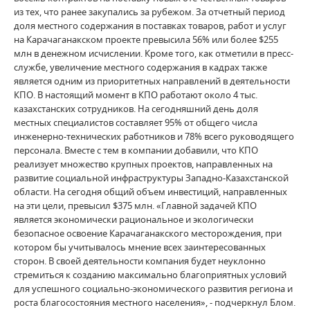
из тех, что ранее закупались за рубежом. За отчетный период
доля местного содержания в поставках товаров, работ и услуг
на Карачаганакском проекте превысила 56% или более $255
млн в денежном исчислении. Кроме того, как отметили в пресс-
службе, увеличение местного содержания в кадрах также
является одним из приоритетных направлений в деятельности
КПО. В настоящий момент в КПО работают около 4 тыс.
казахстанских сотрудников. На сегодняшний день доля
местных специалистов составляет 95% от общего числа
инженерно-технических работников и 78% всего руководящего
персонала. Вместе с тем в компании добавили, что КПО
реализует множество крупных проектов, направленных на
развитие социальной инфраструктуры Западно-Казахстанской
области. На сегодня общий объем инвестиций, направленных
на эти цели, превысил $375 млн. «Главной задачей КПО
является экономически рациональное и экологически
безопасное освоение Карачаганакского месторождения, при
котором бы учитывалось мнение всех заинтересованных
сторон. В своей деятельности компания будет неуклонно
стремиться к созданию максимально благоприятных условий
для успешного социально-экономического развития региона и
роста благосостояния местного населения», - подчеркнул Блом.