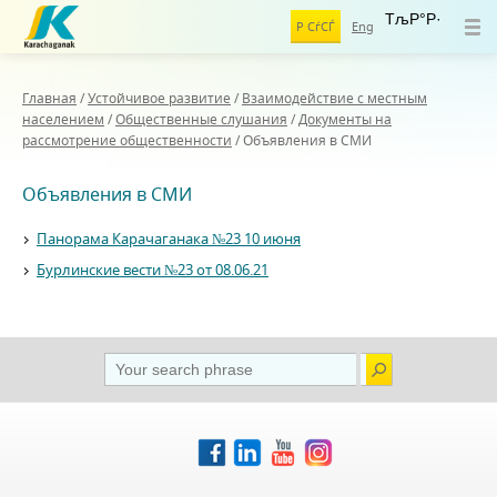
ТљР°Р·
Р СѓСЃ
Eng
Главная
/
Устойчивое развитие
/
Взаимодействие с местным
населением
/
Общественные слушания
/
Документы на
рассмотрение общественности
/
Объявления в СМИ
Объявления в СМИ
Панорама Карачаганака №23 10 июня
Бурлинские вести №23 от 08.06.21