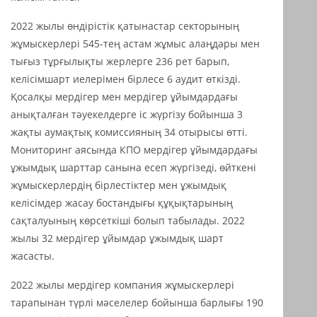
2022 жылы өндірістік қатынастар секторының
жұмыскерлері 545-тең астам жұмыс алаңдары мен
тығыз тұрғылықты жерлерге 236 рет барып,
келісімшарт иелерімен бірлесе 6 аудит өткізді.
Қосалқы мердігер мен мердігер ұйымдардағы
анықталған тәуекелдерге іс жүргізу бойынша 3
жақты аумақтық комиссияның 34 отырысы өтті.
Мониторинг аясында КПО мердігер ұйымдардағы
ұжымдық шарттар санына есеп жүргізеді, өйткені
жұмыскерлердің бірлестіктер мен ұжымдық
келісімдер жасау бостандығы құқықтарының
сақталуының көрсеткіші болып табылады. 2022
жылы 32 мердігер ұйымдар ұжымдық шарт
жасасты.
2022 жылы мердігер компания жұмыскерлері
тарапынан түрлі мәселелер бойынша барлығы 190