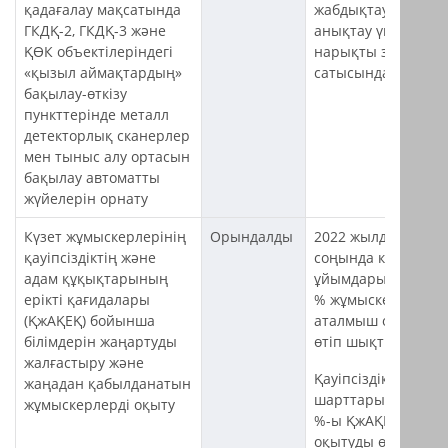
қадағалау мақсатында
жабдықтаушылард
ГКДҚ-2, ГКДҚ-3 және
анықтау үшін
ҚӨК объектілеріндегі
нарықты зерттеу
«қызыл аймақтардың»
сатысында тұр.
бақылау-өткізу
пункттерінде металл
детекторлық сканерлер
мен тыныс алу ортасын
бақылау автоматты
жүйелерін орнату
Күзет жұмыскерлерінің
Орындалды
2022 жылдың
қауіпсіздіктің және
соңында күзет
адам құқықтарының
ұйымдарының 100
ерікті қағидалары
% жұмыскерлері
(ҚжАҚЕҚ) бойынша
аталмыш оқудан
білімдерін жаңартуды
өтіп шықты.
жалғастыру және
Қауіпсіздікті қамту
жаңадан қабылданатын
шарттарының 100
жұмыскерлерді оқыту
%-ы ҚжАҚЕҚ
оқытуды өткізу