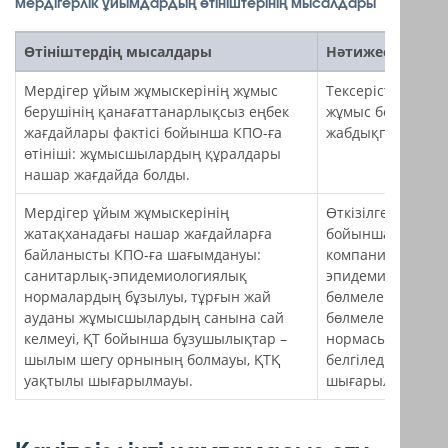
мердігерлік ұйымдардың өтініштерінің мысалдары
Өтініштердің мысалдары
Нәтижесі
Мердігер ұйым жұмыскерінің жұмыс
Тексерістің қор
берушінің қанағаттанарлықсыз еңбек
жұмыс беруші жұ
жағдайлары фактісі бойынша КПО-ға
жабдықпен қамта
өтініші: жұмысшылардың құралдары
нашар жағдайда болды.
Мердігер ұйым жұмыскерінің
Өткізілген тексе
жатақханадағы нашар жағдайларға
бойынша жатақх
байланысты КПО-ға шағымдануы:
компания жұмыск
санитарлық-эпидемиологиялық
эпидемиологиялы
нормалардың бұзылуы, тұрғын жай
бөлмелерге ауыс
ауданы жұмысшылардың санына сай
бөлмелермен қамт
келмеуі, ҚТ бойынша бұзушылықтар –
нормасына сәйк
шылым шегу орнының болмауы, ҚТҚ
белгіледі, соным
уақтылы шығарылмауы.
шығарылуда.