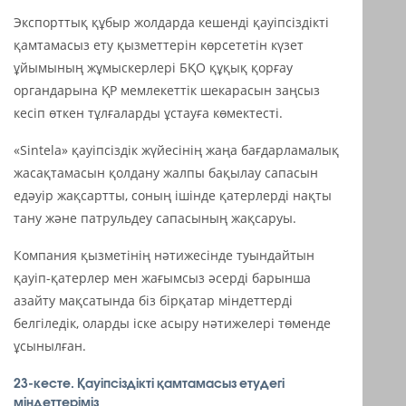
Экспорттық құбыр жолдарда кешенді қауіпсіздікті
қамтамасыз ету қызметтерін көрсететін күзет
ұйымының жұмыскерлері БҚО құқық қорғау
органдарына ҚР мемлекеттік шекарасын заңсыз
кесіп өткен тұлғаларды ұстауға көмектесті.
«Sintela» қауіпсіздік жүйесінің жаңа бағдарламалық
жасақтамасын қолдану жалпы бақылау сапасын
едәуір жақсартты, соның ішінде қатерлерді нақты
тану және патрульдеу сапасының жақсаруы.
Компания қызметінің нәтижесінде туындайтын
қауіп-қатерлер мен жағымсыз әсерді барынша
азайту мақсатында біз бірқатар міндеттерді
белгіледік, оларды іске асыру нәтижелері төменде
ұсынылған.
23-кесте. Қауіпсіздікті қамтамасыз етудегі
міндеттеріміз