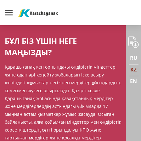
БҰЛ БІЗ ҮШІН НЕГЕ
МАҢЫЗДЫ?
RU
Қарашығанақ кен орнындағы өндірістік міндеттер
KZ
және одан әрі кеңейту жобаларын іске асыру
EN
жөніндегі жұмыстар негізінен мердігер ұйымдардың
көмегімен жүзеге асырылады. Қазіргі кезде
Қарашығанақ жобасында қазақстандық мердігер
және мердігерлердің астындағы ұйымдарда 17
мыңнан астам қызметкер жұмыс жасауда. Осыған
байланысты, алға қойылған міндеттер мен өндірістік
көрсеткіштердің сәтті орындалуы КПО және
тартылған мердігер және қосалқы мердігер