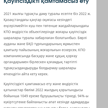
Қауіпсіздікті қамтамасыз ету
2021 жылғы тұрақты даму туралы есепте біз 2022 ж.
Қазақстандағы қаңтар оқиғасы кезіндегі
еңсерілмейтін күш пен төтенше жағдайларындағы
КПО өндірістік объектілерінде жоғары қауіпсіздік
шаралары туралы хабарлаған болатынбыз. Бөрлі
ауданы және БҚО тұрғындарының жұмыспен
қамтылу пайызының жоғарлығын ескерсек, КПО
компаниясында басқару және құқық қорғау
органдарымен бірлескен қоғамдық тәртіпті
тұрақсыздандыруды болдырмау шаралары
өткендігін айта кету керек.
Қауіпсіздікті қамтамасыз ету және өндірістік
қатынастар бөлімі 2022 жылдың қорытындысы
бойынша 1049 ереже бұзушылықты тіркеді, 94 %-ы
күкіртсутекке байланысты апат кезінде адамдарды
құтқару стратегиясына қатысты болса, қалғандары