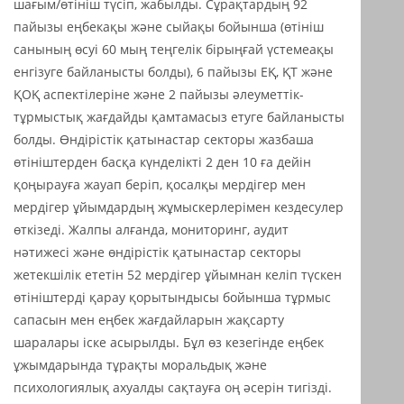
шағым/өтініш түсіп, жабылды. Сұрақтардың 92
пайызы еңбекақы және сыйақы бойынша (өтініш
санының өсуі 60 мың теңгелік бірыңғай үстемеақы
енгізуге байланысты болды), 6 пайызы ЕҚ, ҚТ және
ҚОҚ аспектілеріне және 2 пайызы әлеуметтік-
тұрмыстық жағдайды қамтамасыз етуге байланысты
болды. Өндірістік қатынастар секторы жазбаша
өтініштерден басқа күнделікті 2 ден 10 ға дейін
қоңырауға жауап беріп, қосалқы мердігер мен
мердігер ұйымдардың жұмыскерлерімен кездесулер
өткізеді. Жалпы алғанда, мониторинг, аудит
нәтижесі және өндірістік қатынастар секторы
жетекшілік ететін 52 мердігер ұйымнан келіп түскен
өтініштерді қарау қорытындысы бойынша тұрмыс
сапасын мен еңбек жағдайларын жақсарту
шаралары іске асырылды. Бұл өз кезегінде еңбек
ұжымдарында тұрақты моральдық және
психологиялық ахуалды сақтауға оң әсерін тигізді.