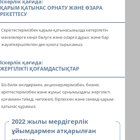
Iскерлік қағида:
ҚАРЫМ ҚАТЫНАС ОРНАТУ ЖӘНЕ ӨЗАРА
РЕКЕТТЕСУ
Cеріктестерімізбен қарым-қатынасымызда көтерілетін
мәселелерге көңіл бөлуге және оларға дұрыс және бар
жауапкершілікпен ден қоюға тырысамыз.
Iскерлік қағида:
ЖЕРГІЛІКТІ ҚОҒАМДАСТЫҚТАР
Біз билік өкілдерімен, акционерлерімізбен, бизнес
әріптестерімізбен және жұмыс орнымыздағы жергілікті
қоғаммен тиімді, нәтижелі, бірлескен және сенімді қарым-
қатынас құрамыз.
2022 жылы мердігерлік
ұйымдармен атқарылған