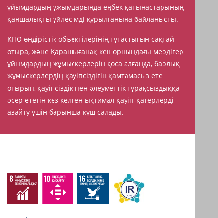
ұйымдардың ұжымдарында еңбек қатынастарының
қаншалықты үйлесімді құрылғанына байланысты.
КПО өндірістік объектілерінің тұтастығын сақтай
отыра, және Қарашығанақ кен орнындағы мердігер
ұйымдардың жұмыскерлерін қоса алғанда, барлық
жұмыскерлердің қауіпсіздігін қамтамасыз ете
отырып, қауіпсіздік пен әлеуметтік тұрақсыздыққа
әсер ететін кез келген ықтимал қауіп-қатерлерді
азайту үшін барынша күш салады.