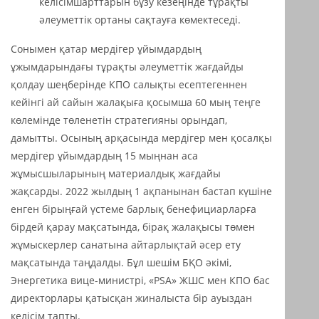
келісімшарттарын бұзу кезеңінде тұрақты
әлеуметтік ортаны сақтауға көмектеседі.
Сонымен қатар мердігер ұйымдардың
ұжымдарындағы тұрақты әлеуметтік жағдайды
қолдау шеңберінде КПО салықты есептегеннен
кейінгі ай сайын жалақыға қосымша 60 мың теңге
көлемінде төленетін стратегияны орындап,
дамытты. Осының арқасында мердігер мен қосалқы
мердігер ұйымдардың 15 мыңнан аса
жұмысшыларының материалдық жағдайы
жақсарды. 2022 жылдың 1 ақпанынан бастап күшіне
енген бірыңғай үстеме барлық бенефициарларға
бірдей қарау мақсатында, бірақ жалақысы төмен
жұмыскерлер санатына айтарлықтай әсер ету
мақсатында таңдалды. Бұл шешім БҚО әкімі,
Энергетика вице-министрі, «PSA» ЖШС мен КПО бас
директорлары қатысқан жиналыста бір ауыздан
келісім тапты.