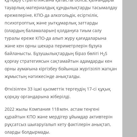
тауарлық-материалдық құндылықтарды тасымалдау
ережелеріне, КПО-да алкогольдік, есірткілік,
психотроптық және уытқұмарлық заттарды
(олардың баламаларын) қолдануға тиым салу
туралы ереже КПО-да алып жүру қағидаларына
және кен орны шекара периметрлерін бұзуға
байланысты. Бұзушылықтардың біраз бөлігі H
S
2
қорғау стратегиясын сақтамайтын адамдарды кен
орны аумағына кіргізбеу бойынша жүргізіліп жатқан
жұмыстың нәтижесінде анықталды.
Өткізілген 33 ішкі қызметтік тергеудің 17-сі құқық
қорқау органдарына жіберілді.
2022 жылы Компания 118 млн. астам теңгені
құрайтын КПО және мердігер ұйымдар активтерін
рұқсатсыз шығару/алып кету фактілерін анықтап,
оларды болдырмады.