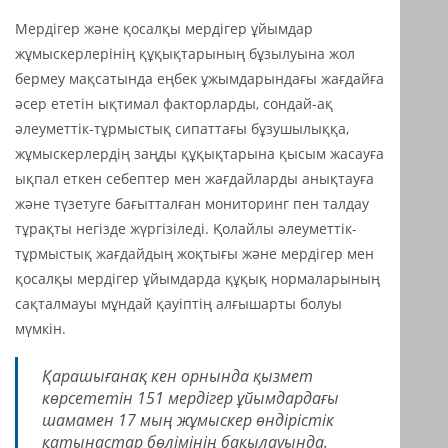
Мердігер және қосалқы мердігер ұйымдар
жұмыскерлерінің құқықтарының бұзылуына жол
бермеу мақсатында еңбек ұжымдарындағы жағдайға
әсер ететін ықтимал факторларды, сондай-ақ
әлеуметтік-тұрмыстық сипаттағы бұзушылыққа,
жұмыскерлердің заңды құқықтарына қысым жасауға
ықпал еткен себептер мен жағдайларды анықтауға
және түзетуге бағытталған мониторинг пен талдау
тұрақты негізде жүргізіледі. Қолайлы әлеуметтік-
тұрмыстық жағдайдың жоқтығы және мердігер мен
қосалқы мердігер ұйымдарда құқық нормаларының
сақталмауы мұндай қауіптің алғышарты болуы
мүмкін.
Қарашығанақ кен орнында қызмет
көрсететін 151 мердігер ұйымдардағы
шамамен 17 мың жұмыскер өндірістік
қатынастар бөлімінің бақылауында.