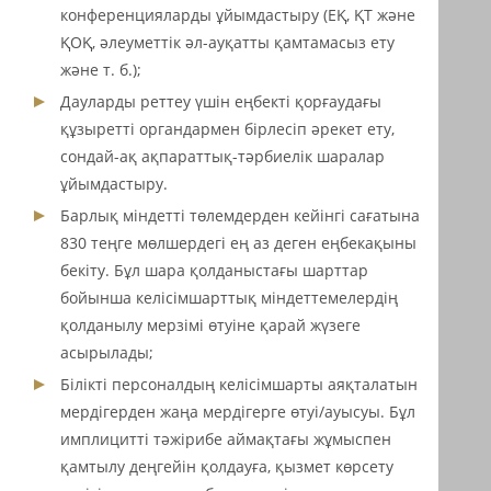
конференцияларды ұйымдастыру (ЕҚ, ҚТ және
ҚОҚ, әлеуметтік әл-ауқатты қамтамасыз ету
және т. б.);
Дауларды реттеу үшін еңбекті қорғаудағы
құзыретті органдармен бірлесіп әрекет ету,
сондай-ақ ақпараттық-тәрбиелік шаралар
ұйымдастыру.
Барлық міндетті төлемдерден кейінгі сағатына
830 теңге мөлшердегі ең аз деген еңбекақыны
бекіту. Бұл шара қолданыстағы шарттар
бойынша келісімшарттық міндеттемелердің
қолданылу мерзімі өтуіне қарай жүзеге
асырылады;
Білікті персоналдың келісімшарты аяқталатын
мердігерден жаңа мердігерге өтуі/ауысуы. Бұл
имплицитті тәжірибе аймақтағы жұмыспен
қамтылу деңгейін қолдауға, қызмет көрсету