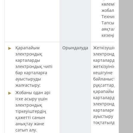
көлемін
жобалау
Техникалық
Тапсырыстың
аяқталу
кезеңінде.
Қарапайым
Орындалуда
Жеткізушінің
электрондық
электрондық
карталарды
карталарды
электрондық чипі
жеткізуінің
бар карталарға
кешігуіне
ауыстыруды
байланысты көлікк
жалғастыру;
рұқсаттарды
қарапайым
Жобаны одан әрі
карталардан
іске асыру үшін
электрондық
электрондық
карталарға
тіркеуіштердің
ауыстыру процесі
қажетті санын
тоқтатылды.
анықтау және
сатып алу.