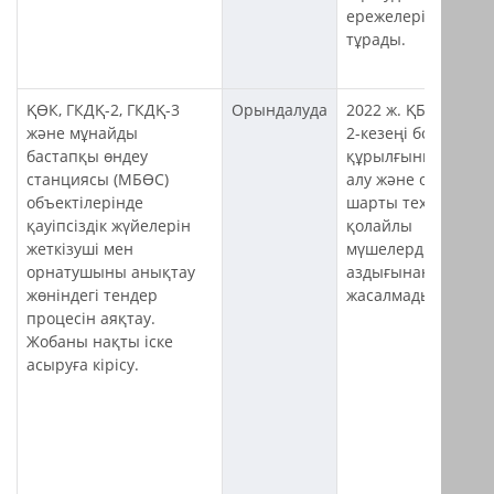
ережелерінен
тұрады.
ҚӨК, ГКДҚ-2, ГКДҚ-3
Орындалуда
2022 ж. ҚБЖ жобас
және мұнайды
2-кезеңі бойынша
бастапқы өндеу
құрылғыны сатып
станциясы (МБӨС)
алу және орнату
объектілерінде
шарты техникалық
қауіпсіздік жүйелерін
қолайлы
жеткізуші мен
мүшелердің
орнатушыны анықтау
аздығынан
жөніндегі тендер
жасалмады.
процесін аяқтау.
Жобаны нақты іске
асыруға кірісу.