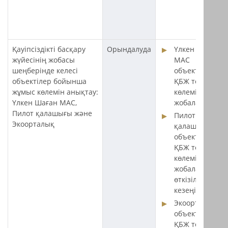
Қауіпсіздікті басқару
Орындалуда
Үлкен Шаған
жүйесінің жобасы
МАС
шеңберінде келесі
объектісіндегі
объектілер бойынша
ҚБЖ толық
жұмыс көлемін анықтау:
көлемі
Үлкен Шаған МАС,
жобалануда.
Пилот қалашығы және
Пилот
Экоорталық
қалашығы
объектісіндегі
ҚБЖ толық
көлемін
жобалау тенде
өткізілу
кезеңінде.
Экоорталық
объектісіндегі
ҚБЖ толық