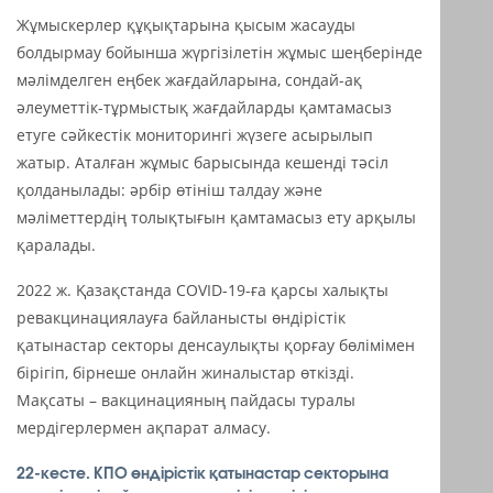
Жұмыскерлер құқықтарына қысым жасауды
болдырмау бойынша жүргізілетін жұмыс шеңберінде
мәлімделген еңбек жағдайларына, сондай-ақ
әлеуметтік-тұрмыстық жағдайларды қамтамасыз
етуге сәйкестік мониторингі жүзеге асырылып
жатыр. Аталған жұмыс барысында кешенді тәсіл
қолданылады: әрбір өтініш талдау және
мәліметтердің толықтығын қамтамасыз ету арқылы
қаралады.
2022 ж. Қазақстанда COVID-19-ға қарсы халықты
ревакцинациялауға байланысты өндірістік
қатынастар секторы денсаулықты қорғау бөлімімен
бірігіп, бірнеше онлайн жиналыстар өткізді.
Мақсаты – вакцинацияның пайдасы туралы
мердігерлермен ақпарат алмасу.
22-кесте. КПО өндірістік қатынастар секторына