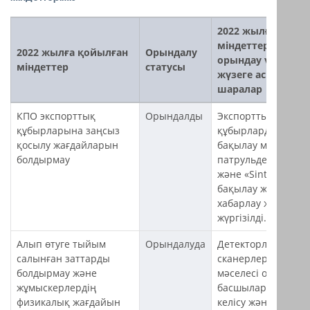
2022 жылғы
міндеттерді
2022 жылға қойылған
Орындалу
орындау үшін
міндеттер
статусы
жүзеге асырылға
шаралар
КПО экспорттық
Орындалды
Экспорттық
құбырларына заңсыз
құбырларды жүйел
қосылу жағдайларын
бақылау мобильді
болдырмау
патрульдер күшім
және «Sintela»
бақылау және
хабарлау жүйесіме
жүргізілді.
Алып өтуге тыйым
Орындалуда
Детекторлар мен
салынған заттарды
сканерлерді орнат
болдырмау және
мәселесі объект
жұмыскерлердің
басшыларымен
физикалық жағдайын
келісу және әлеуетт