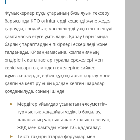
Жұмыскерлер құқықтарының бұзылуын тексеру
барысында КПО өтініштерді кешенді және жедел
қарауды, сондай-ақ мәселелерді уақтылы шешуді
қамтамасыз етуге ұмтылады. Қарау барысында
барлық тараптардың пікірлері ескеріледі және
талданады, ҚР заңнамасына, компанияның
өндірістік қатынастар туралы ережелері мен
келісімшарттық міндеттемелеріне сәйкес
жұмыскерлердің еңбек құқықтарын қорғау және
қалпына келтіру үшін қолдан келген шаралар
қолданылуда, соның ішінде:
Мердігер ұйымдар ұсынатын әлеуметтік-
тұрмыстық жағдайды үздіксіз бақылау,
жалақының уақтылы және толық төленуін,
ЖҚҚ-мен қамтуды және т.б. қадағалау;
Тиісті тақырыптарда форумдар мен