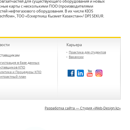
тов/запчастей для существующего оборудования и новых
ожные карты с несколькими ПОО (производителями
тей нефтегазового оборудования. В их числе KIOS
echflow», ТОО «Ескерткиш Кызмет Казахстан»/ DPI SEKUR.
вости
Карьера
Практика для студентов
ставщикам
Вакансии
гистрация в базе данных
оставщиков КПО
олитика и Процедуры КПО
онтрактный план
Разработка сайта — Студия «Web-Design.kz»