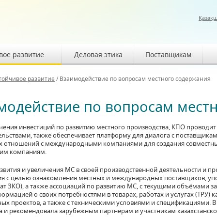
Қазақ
вое развитие
Деловая этика
Поставщикам
тойчивое развитие
/
Взаимодействие по вопросам местного содержания
модействие по вопросам мест
чения инвестиций по развитию местного производства, КПО проводи
ельствами, также обеспечивает платформу для диалога с поставщикам
х отношений с международными компаниями для создания совместны
ким компаниям.
азвития и увеличения МС в своей производственной деятельности и п
я с целью ознакомления местных и международных поставщиков, уп
мат ЗКО), а также ассоциаций по развитию МС, с текущими объёмами 
ормацией о своих потребностями в товарах, работах и услугах (ТРУ) 
ных проектов, а также с техническими условиями и спецификациями. 
 и рекомендовала зарубежным партнёрам и участникам казахстанског