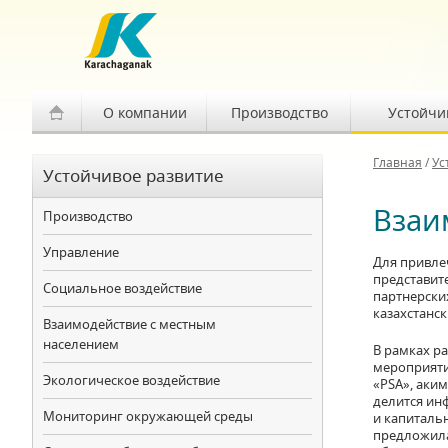
О компании
Производство
Устойчи
Главная
/
Ус
Устойчивое развитие
Взаи
Производство
Управление
Для привле
представит
Социальное воздействие
партнерски
казахстанс
Взаимодействие с местным
населением
В рамках р
мероприяти
Экологическое воздействие
«PSA», аки
делится инф
Мониторинг окружающей среды
и капиталь
предложила