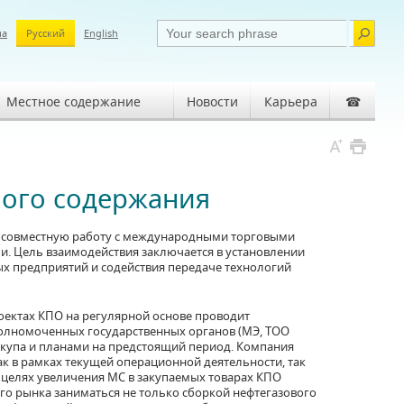
ша
Русский
English
Местное содержание
Новости
Карьера
☎
ного содержания
т совместную работу с международными торговыми
и. Цель взаимодействия заключается в установлении
х предприятий и содействия передаче технологий
роектах КПО на регулярной основе проводит
олномоченных государственных органов (МЭ, ТОО
закупа и планами на предстоящий период. Компания
как в рамках текущей операционной деятельности, так
В целях увеличения МС в закупаемых товарах КПО
о рынка заниматься не только сборкой нефтегазового