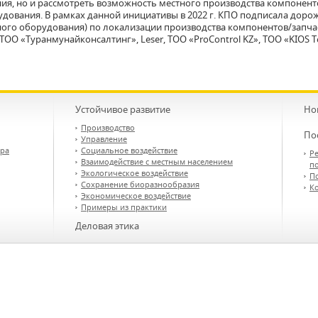
ия, но и рассмотреть возможность местного производства компонен
удования. В рамках данной инициативы в 2022 г. КПО подписала дор
ого оборудования) по локализации производства компонентов/запчас
ОО «Туранмунайконсалтинг», Leser, ТОО «ProControl KZ», ТОО «KIOS T
Устойчивое развитие
Но
Производство
По
Управление
ора
Социальное воздействие
Ре
Взаимодействие с местным населением
п
Экологическое воздействие
П
Сохранение биоразнообразия
К
Экономическое воздействие
Примеры из практики
Деловая этика