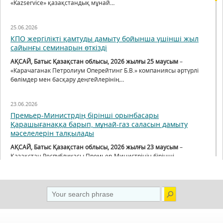
«Kazservice» қазақстандық мұнай…
25.06.2026
КПО жергілікті қамтуды дамыту бойынша үшінші жыл
сайынғы семинарын өткізді
АҚСАЙ, Батыс Қазақстан облысы, 2026 жылғы 25 маусым
–
«Карачаганак Петролиум Оперейтинг Б.В.» компаниясы әртүрлі
бөлімдер мен басқару деңгейлерінің…
23.06.2026
Премьер-Министрдің бірінші орынбасары
Қарашығанаққа барып, мұнай-газ саласын дамыту
мәселелерін талқылады
АҚСАЙ, Батыс Қазақстан облысы, 2026 жылғы 23 маусым
–
Қазақстан Республикасы Премьер-Министрінің бірінші
орынбасары Нұрлыбек Нәлібаев өңірге жұмыс…
11.06.2026
КПО компаниясы жергілікті қамтуды қолдауға
бағытталған шараларды күшейтуде: «PetroCouncil»
кеңесінің кездесуінде нәтижелер мен алдағы жоспарлар