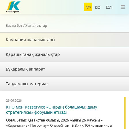
Қаз
Рус
Eng
Басты бет
/
Жаңалықтар
Компания жаңалықтары
Қарашығанақ жаңалықтар
Бұқаралық ақпарат
Таңдамалы материал
26.06.2026
КПО мен Kazservice «Өңірдің болашағы: даму
стратегиясы» форумын өткізді
Орал, Батыс Қазақстан облысы, 2026 жылғы 26 маусым
–
«Карачаганак Петролиум Оперейтинг Б.В.» (КПО) компаниясы