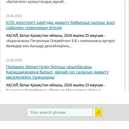
«Kazservice» қазақстандық мұнай…
25.06.2026
КПО жергілікті қамтуды дамыту бойынша үшінші жыл
сайынғы семинарын өткізді
АҚСАЙ, Батыс Қазақстан облысы, 2026 жылғы 25 маусым
–
«Карачаганак Петролиум Оперейтинг Б.В.» компаниясы әртүрлі
бөлімдер мен басқару деңгейлерінің…
23.06.2026
Премьер-Министрдің бірінші орынбасары
Қарашығанаққа барып, мұнай-газ саласын дамыту
мәселелерін талқылады
АҚСАЙ, Батыс Қазақстан облысы, 2026 жылғы 23 маусым
–
Қазақстан Республикасы Премьер-Министрінің бірінші
орынбасары Нұрлыбек Нәлібаев өңірге жұмыс…
11.06.2026
КПО компаниясы жергілікті қамтуды қолдауға
бағытталған шараларды күшейтуде: «PetroCouncil»
кеңесінің кездесуінде нәтижелер мен алдағы жоспарлар