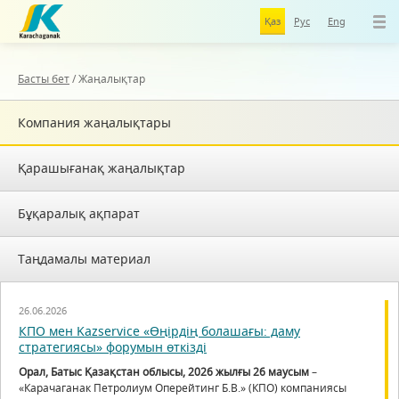
Қаз
Рус
Eng
Басты бет
/
Жаңалықтар
Компания жаңалықтары
Қарашығанақ жаңалықтар
Бұқаралық ақпарат
Таңдамалы материал
26.06.2026
КПО мен Kazservice «Өңірдің болашағы: даму
стратегиясы» форумын өткізді
Орал, Батыс Қазақстан облысы, 2026 жылғы 26 маусым
–
«Карачаганак Петролиум Оперейтинг Б.В.» (КПО) компаниясы