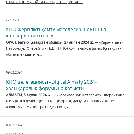
саналатын Мұнай-газ секторының метан…
27.02.2024
КПО жергілікті қамту мәселелері бойынша
конференция өткізді
ОРАЛ, Батыс-Қазақстан облысы, 27 ақпан 2024 ж. —
«Карачаганак
Петролиум Оперейтинг Б.В.» (КПО) компаниясы Батыс Қазақстан
облысы әкімдігінің…
09.02.2024
КПО делегациясы «Digital Almaty 2024»
халықаралық форумына қатысты
АЛМАТЫ, 5 ақпан 2024 ж.
— «Карачаганак Петролиум Оперейтинг
Б.В.» (КПО) делегациясы ҚР Цифрлық даму, инновация және
аэроғарыш министрлігі, ҚР Сыртқы…
08.02.2024