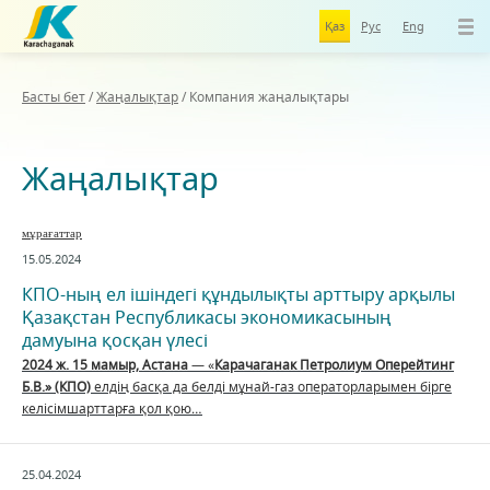
Қаз
Рус
Eng
Басты бет
/
Жаңалықтар
/
Компания жаңалықтары
Жаңалықтар
мұрағаттар
15.05.2024
КПО-ның ел ішіндегі құндылықты арттыру арқылы
Қазақстан Республикасы экономикасының
дамуына қосқан үлесі
2024 ж. 15 мамыр, Астана
— «
Карачаганак Петролиум Оперейтинг
Б.В.» (КПО)
елдің басқа да белді мұнай-газ операторларымен бірге
келісімшарттарға қол қою…
25.04.2024