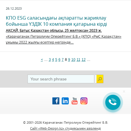
26.12.2023
КПО ESG саласындағы ақпаратты жариялау
бойынша ҮЗДІК 10 компания қатарына кірді
АҚСАЙ, Батыс Қазақстан облысы, 25 желтоқсан 2023 ж.
«Карачаганак Петролиум Оперейтинг Б.В.» (КПО) «PwC Қазақстан»
ұжымы 2022 жылғы есептер негізінде…
<
…
3
4
5
6
7
8
9
10
11
12
…
×
© 2001-2026 Карачаганак Петролиум Оперейтинг Б.В.
Сайт «Web-Design.kz» студиясымен әзірленді