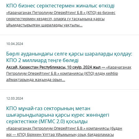
КПО бизнес серіктестермен жиналыс өткізді
«Карачаганак Петролиум Оперейтинг Б.В.» (КПО) өз бизнес
серіктестерімен кездесіп, оларға су тасқынына қарсы
ұйымдастырылған шараларды уақтылы…
10.04.2024
Бөрлі ауданындағы селге қарсы шараларды қолдау:
КПО 2 миллиард теңге бөледі
Ақсай,
Қазақстан Республикасы,
10 сәуір, 2024 жыл
—
«Карачаганак
Петролиум Оперейтинг Б.В.» компаниясы (КПО) елдің кейбір
аймақтарында жақында орын…
12.03.2024
КПО мұнай-газ секторының метан
шығарындыларына қарсы күрес жөніндегі
серіктестікке (МГМС 2.0) қосылды
«Карачаганак Петролиум Оперейтинг Б.В.» компаниясы (бұдан
әрі — КПО) Біріккен Ұлттар Ұйымының озық бағдарламасы