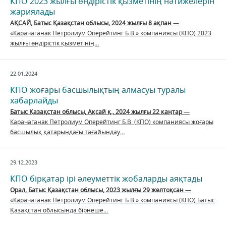
КПО 2023 жылғы өндірістік қызметінің нәтижелерін
жариялады
АҚСАЙ, Батыс Қазақстан облысы, 2024 жылғы
8
ақпан
—
«Карачаганак Петролиум Оперейтинг Б.В.» компаниясы (КПО) 2023
жылғы өндірістік қызметінің…
22.01.2024
КПО жоғары басшылықтың алмасуы туралы
хабарлайды
Батыс Қазақстан облысы, Ақсай қ., 2024 жылғы 22 қаңтар
—
Карачаганак Петролиум Оперейтинг Б.В. (КПО) компаниясы жоғары
басшылық қатарындағы тағайындау…
29.12.2023
КПО бірқатар ірі әлеуметтік жобаларды аяқтады
Орал, Батыс Қазақстан облысы, 2023 жылғы 29 желтоқсан
—
«Карачаганак Петролиум Оперейтинг Б.В.» компаниясы (КПО) Батыс
Қазақстан облысында бірнеше…