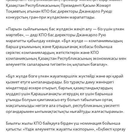
Қазақстан Республикасының Президенті Қасым-Жомарт
Тоқаевтың атынан КПО бас директоры Джанкарло Руюді
конкурстың гран-при жүлдесімен марапаттады.
«Парыз» сыйлығының бас жүлдесін жеңіп алу — біз үшін үлкен
мәртебе«, — деді КПО бас директоры Джанкарло Рую
марапатты қабылдау кезінде. «Бұл жүлде — компаниямыздың
барша ұжымының және Қарашығанақ жобасы бойынша
серіктес компаниялардың жетістіктерін және КПО
компаниясының Қазақстан Республикасының экономикасы мен
әлеуметтік салаларына тигізетін оң ықпалын бағалау».
«Бұл жүлде бізге үлкен жауапкершілік жүктейді және әрі қарай
қызмет етуге ынталандырады. Біз тұрақты даму жөніндегі
міндеттерді ескере отырып, барлық қазақстандықтардың
мүддесі үшін Қарашығанақты игерудің ел үшін барынша
ұтымды болуын қамтамасыз ету болып табылатын ортақ
мақсатымызды негізге ала отырып, республиканың уәкілетті
органдарымен ынтымақтастықты нығайтуды жалғастырамыз».
Биылғы жылы КПО байқауға бірден үш номинация бойынша
қатысты: «Үздік әлеуметтік жауапты кәсіпорын», «Еңбекті қорғау