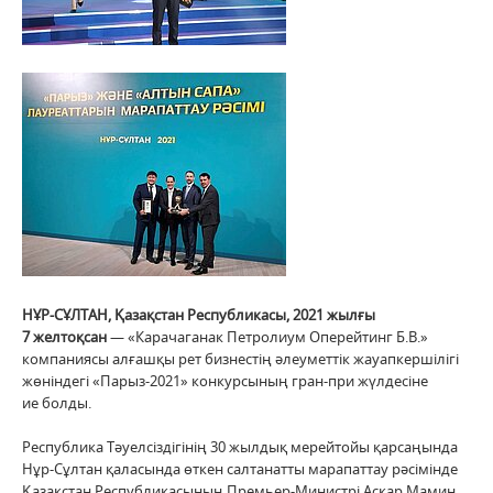
НҰР-С
Ұ
ЛТАН, Қазақстан Республикасы, 2021 жылғы
7 желтоқсан
— «Карачаганак Петролиум Оперейтинг Б.В.»
компаниясы алғашқы рет бизнестің әлеуметтік жауапкершілігі
жөніндегі «Парыз-2021» конкурсының гран-при жүлдесіне
ие болды.
Республика Тәуелсіздігінің 30 жылдық мерейтойы қарсаңында
Нұр-Сұлтан қаласында өткен салтанатты марапаттау рәсімінде
Қазақстан Республикасының Премьер-Министрі Асқар Мамин