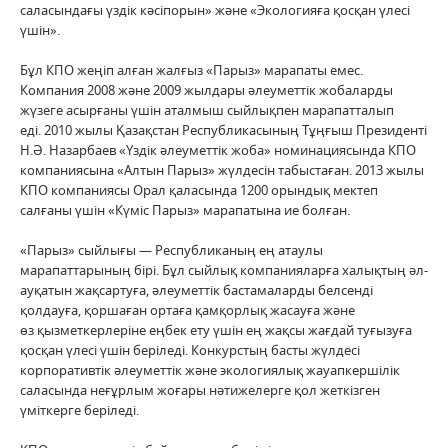
саласындағы үздік кәсіпорын» және «Экологияға қосқан үлесі
үшін».
Бұл КПО жеңіп алған жалғыз «Парыз» марапаты емес.
Компания 2008 және 2009 жылдары әлеуметтік жобаларды
жүзеге асырғаны үшін аталмыш сыйлықпен марапатталып
еді. 2010 жылы Қазақстан Республикасының Тұңғыш Президенті
Н.Ә. Назарбаев «Үздік әлеуметтік жоба» номинациясында КПО
компаниясына «Алтын Парыз» жүлдесін табыстаған. 2013 жылы
КПО компаниясы Орал қаласында 1200 орындық мектеп
салғаны үшін «Күміс Парыз» марапатына ие болған.
«Парыз» сыйлығы — Республиканың ең атаулы
марапаттарының бірі. Бұл сыйлық компанияларға халықтың әл-
ауқатын жақсартуға, әлеуметтік бастамаларды белсенді
қолдауға, қоршаған ортаға қамқорлық жасауға және
өз қызметкерлеріне еңбек ету үшін ең жақсы жағдай туғызуға
қосқан үлесі үшін беріледі. Конкурстың басты жүлдесі
корпоративтік әлеуметтік және экологиялық жауапкершілік
саласында неғұрлым жоғары нәтижелерге қол жеткізген
үміткерге беріледі.