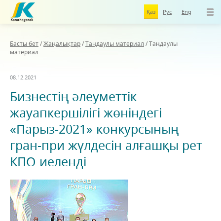
Қаз
Рус
Eng
Басты бет
/
Жаңалықтар
/
Таңдаулы материал
/
Таңдаулы
материал
08.12.2021
Бизнестің әлеуметтік
жауапкершілігі жөніндегі
«Парыз-2021» конкурсының
гран-при жүлдесін алғашқы рет
КПО иеленді