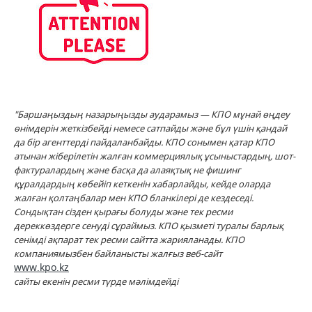
"Баршаңыздың назарыңызды аударамыз — КПО мұнай өңдеу
өнімдерін жеткізбейді немесе сатпайды және бұл үшін қандай
да бір агенттерді пайдаланбайды. КПО сонымен қатар КПО
атынан жіберілетін жалған коммерциялық ұсыныстардың, шот-
фактуралардың және басқа да алаяқтық не фишинг
құралдардың көбейіп кеткенін хабарлайды, кейде оларда
жалған қолтаңбалар мен КПО бланкілері де кездеседі.
Сондықтан сізден қырағы болуды және тек ресми
дереккөздерге сенуді сұраймыз. КПО қызметі туралы барлық
сенімді ақпарат тек ресми сайтта жарияланады. КПО
компаниямызбен байланысты жалғыз веб-сайт
www.kpo.kz
сайты екенін ресми түрде мәлімдейді