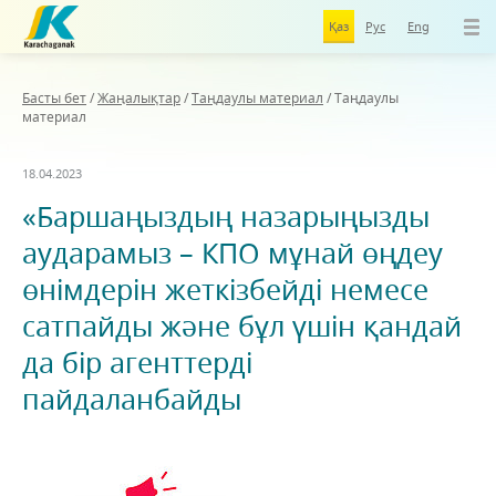
Қаз
Рус
Eng
Басты бет
/
Жаңалықтар
/
Таңдаулы материал
/
Таңдаулы
материал
18.04.2023
«Баршаңыздың назарыңызды
аударамыз – КПО мұнай өңдеу
өнімдерін жеткізбейді немесе
сатпайды және бұл үшін қандай
да бір агенттерді
пайдаланбайды