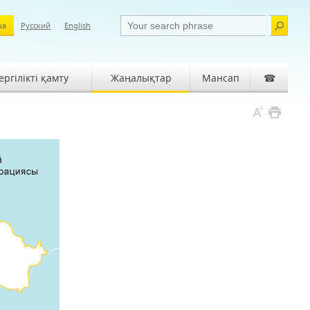
ша
Русский
English
ргілікті қамту
Жаңалықтар
Мансап
☎