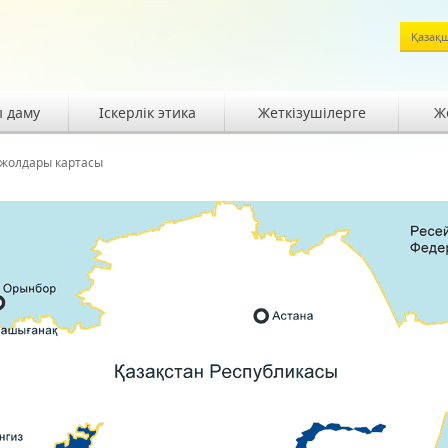
Қазақ
ы даму
Іскерлік этика
Жеткізушілерге
Же
 жолдары картасы