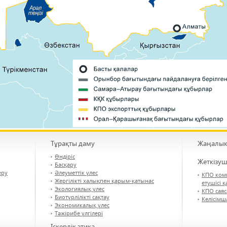
Тұрақты даму
Жаңалық
Өндіріс
Жеткізуш
Басқару
еру
Әлеуметтік үлес
КПО ком
Жергілікті халықпен қарым-қатынас
етушісі 
Экологиялық үлес
КПО сая
Биотүрлілікті сақтау
Келісімш
Экономикалық үлес
Тәжірибе үлгілері
Іскерлік этика