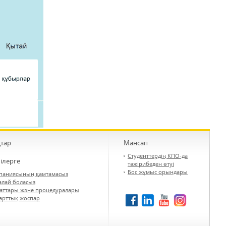
тар
Мансап
Студенттердің КПО-да
ілерге
тәжірибеден өтуі
Бос жұмыс орындары
паниясының қамтамасыз
қалай боласыз
саттары және процедуралары
арттық жоспар