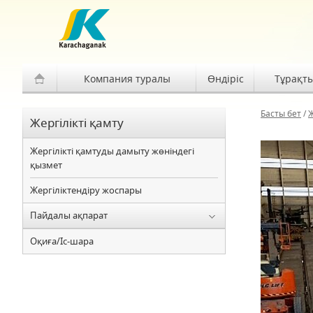
Компания туралы
Өндіріс
Тұрақт
Басты бет
/
Ж
Жергілікті қамту
Жергілікті қамтуды дамыту жөніндегі
қызмет
Жергіліктендіру жоспары
Пайдалы ақпарат
Оқиға/Іс-шара