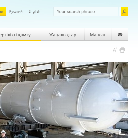
ша
Русский
English
ргілікті қамту
Жаңалықтар
Мансап
☎