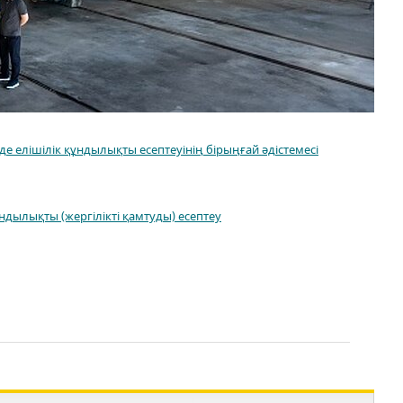
е елішілік құндылықты есептеуінің бірыңғай әдістемесі
ұндылықты (жергілікті қамтуды) есептеу