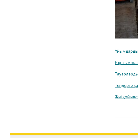
Ұйымдардың 
F қосымша
Тауарларды,
Тендерге қ
Жиі қойыла