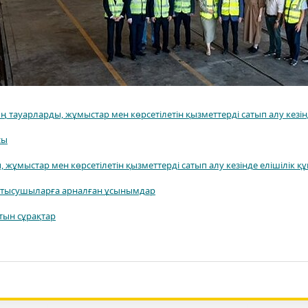
тауарларды, жұмыстар мен көрсетілетін қызметтерді сатып алу кезінд
сы
 жұмыстар мен көрсетілетін қызметтерді сатып алу кезінде елішілік қ
атысушыларға арналған ұсынымдар
тын сұрақтар