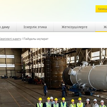
Қазақ
ы даму
Іскерлік этика
Жеткізушілерге
Же
ергілікті қамту
/
Пайдалы ақпарат